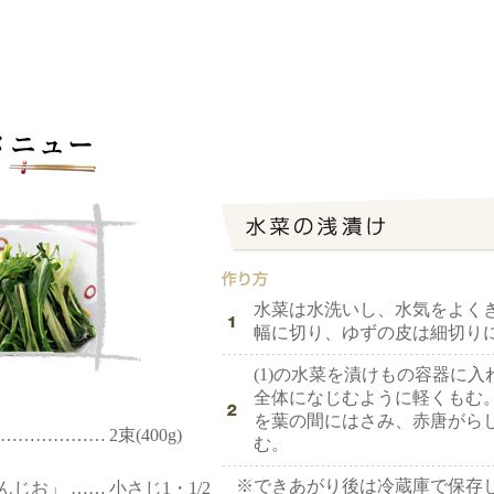
水菜は水洗いし、水気をよくき
幅に切り、ゆずの皮は細切り
(1)の水菜を漬けもの容器に
全体になじむように軽くもむ
を葉の間にはさみ、赤唐がら
…………………
2束(400g)
む。
※
できあがり後は冷蔵庫で保存
じお」 ……
小さじ1・1/2