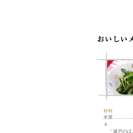
水菜 ………
Ａ
「瀬戸のほん