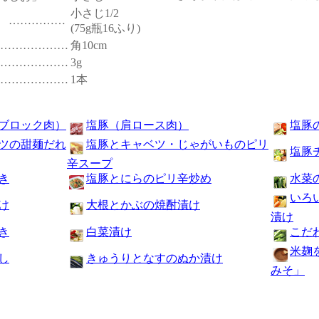
小さじ1/2
 ……………
(75g瓶16ふり)
…………………
角10cm
…………………
3g
…………………
1本
ブロック肉）
塩豚（肩ロース肉）
塩豚
ツの甜麺だれ
塩豚とキャベツ・じゃがいものピリ
塩豚
辛スープ
き
塩豚とにらのピリ辛炒め
水菜
いろ
け
大根とかぶの焼酎漬け
漬け
き
白菜漬け
こだ
米麹
し
きゅうりとなすのぬか漬け
みそ」