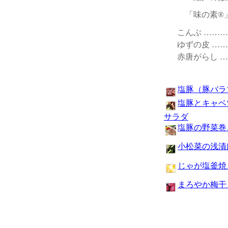
「味の素®」
こんぶ ……
ゆずの皮 …
赤唐がらし 
塩豚（豚バラ
塩豚とキャベ
サラダ
塩豚の野菜巻
小松菜の浅漬
じゃが塩釜焼
まろやか梅干