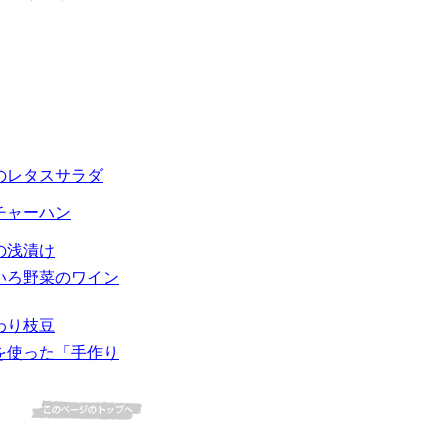
のレタスサラダ
チャーハン
の浅漬け
いろ野菜のワイン
わり枝豆
を使った「手作り