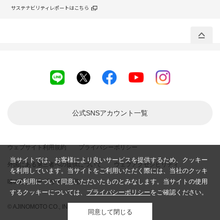
サステナビリティレポートはこちら
公式SNSアカウント
一覧
ウェブサイト利用規約
プライバシーポリシー
当サイトでは、お客様により良いサービスを提供するため、クッキー
外国にある第三者への提供について
ウェブアクセシビリティ
を利用しています。当サイトをご利用いただく際には、当社のクッキ
ーの利用について同意いただいたものとみなします。当サイトの使用
味の素グループ サイト一覧
するクッキーについては、
プライバシーポリシー
をご確認ください。
© AJINOMOTO CO., INC. All rights reserved.
同意して閉じる