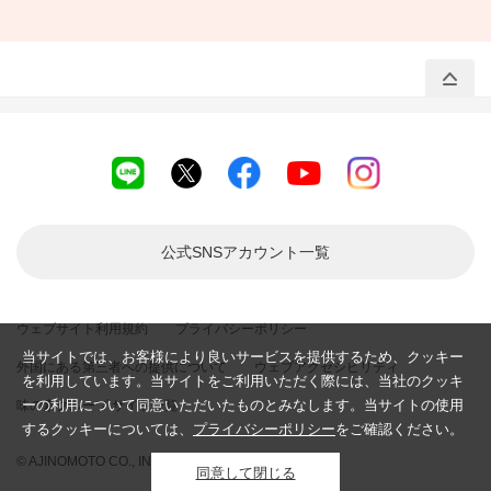
公式SNSアカウント
一覧
ウェブサイト利用規約
プライバシーポリシー
当サイトでは、お客様により良いサービスを提供するため、クッキー
外国にある第三者への提供について
ウェブアクセシビリティ
を利用しています。当サイトをご利用いただく際には、当社のクッキ
ーの利用について同意いただいたものとみなします。当サイトの使用
味の素グループ サイト一覧
するクッキーについては、
プライバシーポリシー
をご確認ください。
© AJINOMOTO CO., INC. All rights reserved.
同意して閉じる