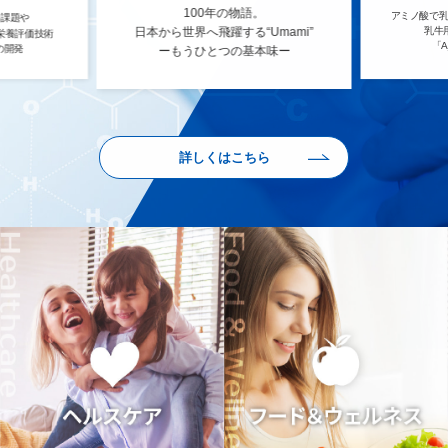
100年の物語。
アミノ酸で乳
養課題や
日本から世界へ飛躍する“Umami”
乳牛
栄養評価技術
「Aj
の開発
ーもうひとつの基本味ー
詳しくはこちら