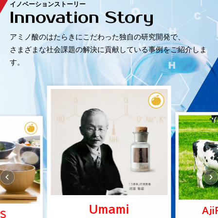
イノベーションストーリー
Innovation Story
アミノ酸のはたらきにこだわった独自の研究開発で、
さまざまな社会課題の解決に貢献している事例をご紹介しま
す。
Umami
Aji
PS