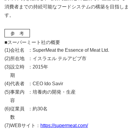
消費者までの持続可能なフードシステムの構築を目指しま
す。
参 考
■スーパーミート社の概要
(1)
会社名
：
SuperMeat the Essence of Meat Ltd.
(2)
所在地
：
イスラエル テルアビブ市
(3)
設立時
：
2015年
期
(4)
代表者
：
CEO Ido Savir
(5)
事業内
：
培養肉の開発・生産
容
(6)
従業員
：
約30名
数
(7)
WEBサイト：
https://supermeat.com/