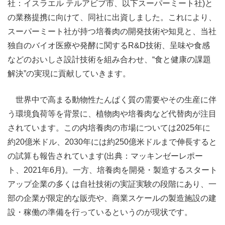
社：イスラエル テルアビブ市、以下スーパーミート社)と
の業務提携に向けて、同社に出資しました。これにより、
スーパーミート社が持つ培養肉の開発技術や知見と、当社
独自のバイオ医療や発酵に関するR&D技術、呈味や食感
などのおいしさ設計技術を組み合わせ、“食と健康の課題
解決”の実現に貢献していきます。
世界中で高まる動物性たんぱく質の需要やその生産に伴
う環境負荷等を背景に、植物肉や培養肉など代替肉が注目
されています。この内培養肉の市場については2025年に
約20億米ドル、2030年には約250億米ドルまで伸長すると
の試算も報告されています(出典：マッキンゼーレポー
ト、2021年6月)。一方、培養肉を開発・製造するスタート
アップ企業の多くは自社技術の実証実験の段階にあり、一
部の企業が限定的な販売や、商業スケールの製造施設の建
設・稼働の準備を行っているというのが現状です。