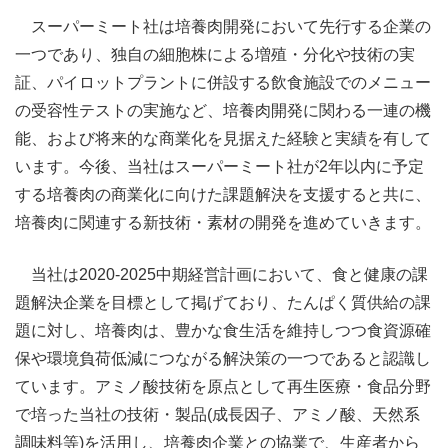
スーパーミート社は培養肉開発において先行する企業の
一つであり、独自の細胞株による増殖・分化や技術の実
証、パイロットプラントに併設する飲食施設でのメニュー
の受容性テストの実施など、培養肉開発に関わる一連の機
能、および将来的な商業化を見据えた経験と実績を有して
います。今後、当社はスーパーミート社が2年以内に予定
する培養肉の商業化に向けた課題解決を支援すると共に、
培養肉に関連する新技術・素材の開発を進めていきます。
当社は2020-2025中期経営計画において、食と健康の課
題解決企業を目標として掲げており、たんぱく質供給の課
題に対し、培養肉は、豊かな食生活を維持しつつ食資源確
保や環境負荷低減につながる解決策の一つであると認識し
ています。アミノ酸技術を原点として再生医療・食品分野
で培った当社の技術・製品(成長因子、アミノ酸、天然系
調味料等)を活用し、培養肉企業との協業で、生産者から