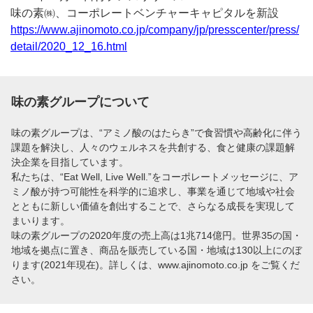
味の素㈱、コーポレートベンチャーキャピタルを新設
https://www.ajinomoto.co.jp/company/jp/presscenter/press/
detail/2020_12_16.html
味の素グループについて
味の素グループは、“アミノ酸のはたらき”で食習慣や高齢化に伴う
課題を解決し、人々のウェルネスを共創する、食と健康の課題解
決企業を目指しています。
私たちは、“Eat Well, Live Well.”をコーポレートメッセージに、ア
ミノ酸が持つ可能性を科学的に追求し、事業を通じて地域や社会
とともに新しい価値を創出することで、さらなる成長を実現して
まいります。
味の素グループの2020年度の売上高は1兆714億円。世界35の国・
地域を拠点に置き、商品を販売している国・地域は130以上にのぼ
ります(2021年現在)。詳しくは、
www.ajinomoto.co.jp
をご覧くだ
さい。