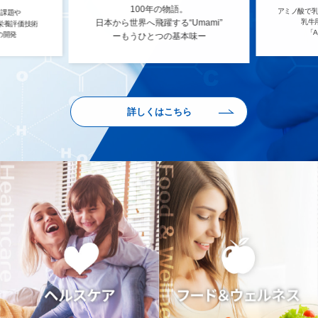
100年の物語。
アミノ酸で乳
養課題や
日本から世界へ飛躍する“Umami”
乳牛
栄養評価技術
「Aj
の開発
ーもうひとつの基本味ー
詳しくはこちら