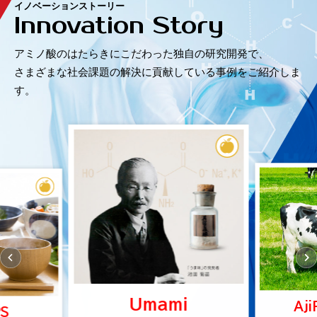
イノベーションストーリー
Innovation Story
アミノ酸のはたらきにこだわった独自の研究開発で、
さまざまな社会課題の解決に貢献している事例をご紹介しま
す。
Umami
Aji
PS