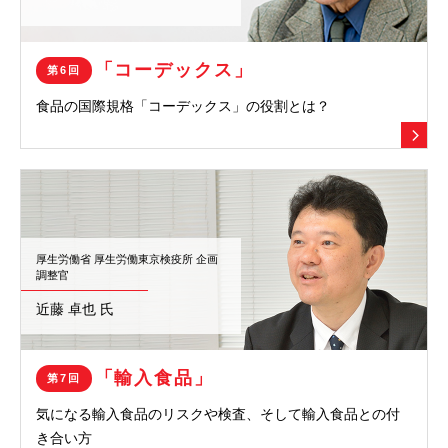
「コーデックス」
第6回
食品の国際規格「コーデックス」の
役割とは？
厚生労働省 厚生労働東京検疫所 企画
調整官
近藤 卓也 氏
「輸入食品」
第7回
気になる輸入食品のリスクや検査、
そして輸入食品との付
き合い方