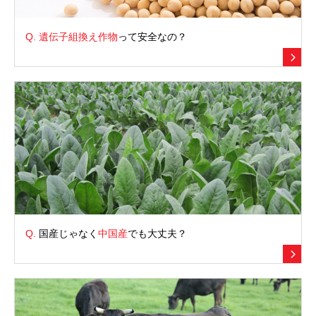
Q.
遺伝子組換え作物
って安全なの？
Q.
国産じゃなく
中国産
でも大丈夫？