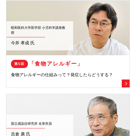
昭和医科大学医学部 小児科学講座教
授
今井 孝成 氏
「食物アレルギー」
第5回
食物アレルギーの仕組みって？
発症したらどうする？
国立感染症研究所 名誉所員
吉倉 廣 氏