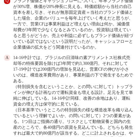
ブランド価値とキャッシュフローについて。年率ブランド価値
が30%増、株価が20%伸長に見える。時価総額から当社の自己
資本を差し引き、それが無形固定資産＝当社のブランド価値と
した場合、企業のバリューを毎年上げていく考えだと思うが、
一方で、営業CFは事業利益ほど増えない理由は何か。減価償
却費が3年間で少なくなるとみているのか。投資額は増えてい
ると思うがどうか。売上や利益に必ずしもブランド価値が紐づ
いている訳ではないという説明だったが、キャッシュフローと
企業価値の拡大をどう関連付けているのか。
14-16中計では、ブラジルの日清味の素アリメントス社株式売
却等の特殊要因を除けば3年間で約3,300億円。それに対して
17-19中計では200億円の増加を見込む。営業CFの伸びが小さ
いのは、構造改革費用があり、事業利益の下で発生するためで
ある。
（特別損失を含むということか、との問いに対して）トップラ
インが伸びる計画なので運転資金も増える設計。足元を見て単
純に伸ばしている。14-16中計同様、改善の余地はあり、運転
資金の増え方は保守的に見ている。
（日本基準でいうところの特別損失の様な構造改革を織り込ん
でいるという理解でよいか、の問いに対して）2つの要素があ
る。1つ目はご指摘の通り。リスクとして動物栄養と国内の生
産のところで、各40億円の原資を見込んでいる。どちらも発生
すれば最大で約80億円が該当する。どこに計上されるかは、や