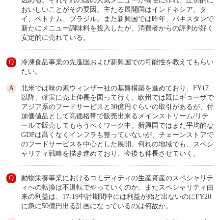
込める。それぞれの国の人気メニューが簡便に作れ、圧倒的に
おいしいことがその要因。主たる展開国はインドネシア、タ
イ、ベトナム、ブラジル。また新興国では昨年、パキスタンで
新たにメニュー調味料を投入したが、消費者からの評判が好く
安定的に売れている。
冷凍食品事業の先進国および新興国での可能性を教えてもらい
たい。
北米では味の素ウィンザー社の基盤構築を進めており、FY17
以降、確実に売上伸長を図って行く。欧州では既にギョーザで
アジア系のフードサービスと30億円ぐらいの取引があるが、付
加価値品として高価格帯で販売出来るメインストリーム/リテ
ールで販売してもらうべくワーク中。新興国ではまだ平均的な
GDPは高くなくインフラも整っていないが、チェーンストアで
のフードサービスを中心とした展開。何れの地域でも、スペシ
ャリティ戦略を描き進めており、今後も伸長させていく。
動物栄養事業におけるコモディティの生産資産のスペシャリテ
ィへの転換は不退転でやっていくのか。またスペシャリティ由
来の利益は、17-19中計期間中には利益が殆ど出ないのにFY20
に急に50億円出る計画になっているのは何故か。