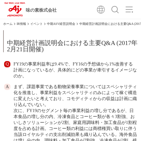
味の素株式会社
IR情報
イベント
中期ASV経営説明会
中期経営計画説明会における主要Q&A (2017
中期経営計画説明会における主要Q&A (2017年
2月21日開催)
FY19の事業利益率は9.4%で、FY16の予想値から1%改善する
計画になっているが、具体的にどの事業が牽引するイメージな
のか。
まず、課題事業である動物栄養事業についてはスペシャリティ
化を推進し、事業利益をスペシャリティのみによって稼ぐ構造
に変えたいと考えており、コモディティからの収益は計画に織
り込んでいない。
次に、FY19のセグメント毎の事業利益の増し分であるが、日
本食品の増し分の内、冷凍食品とコーヒー類が各々3割強、お
いしさソリューションが2割、家庭用調味料・加工食品が1割程
度を占める計画。コーヒー類の利益には商標権買い取りに伴う
当該ロイヤルティの支出削減効果も織り込んでいる。海外食品
は増し分の内、調味料・加工食品が7割強、冷凍食品が2割、残