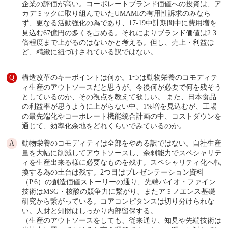
企業の評価が高い。コーポレートブランド価値への投資は、ア
カデミックに取り組んでいたUMAMIの有用性訴求のみなら
ず、更なる活動強化の為であり、17-19中計期間中に費用増を
見込む67億円の多くを占める。それによりブランド価値は2.3
倍程度まで上がるのはないかと考える。但し、売上・利益ほ
ど、精緻に紐づけされている訳ではない。
構造改革のキーポイントは何か。1つは動物栄養のコモディテ
ィ生産のアウトソースだと思うが、今後何が必要で何を残そう
としているのか、その視点を教えて欲しい。 また、日本食品
の利益率が思うように上がらない中、1%増を見込むが、工場
の最先端化やコーポレート機能統合計画の中、コストダウンを
通じて、効率化余地をどれくらいでみているのか。
動物栄養のコモディティは全部をやめる訳ではない。自社生産
量を大幅に削減してアウトソースし、余剰能力でスペシャリテ
ィを生産出来る様に必要なものを残す。スペシャリティ化へ転
換する為の土台は残す。2つ目はプレゼンテーション資料
（P.6）の創造価値ストーリーの通り、先端バイオ・ファイン
技術はMSG・核酸の競争力に繋がり、またアミノエンス基礎
研究から繋がっている。コアコンピタンスは切り分けられな
い。人財と知財はしっかり内部留保する。
（生産のアウトソースをしても、従来通り、知見や先端技術は