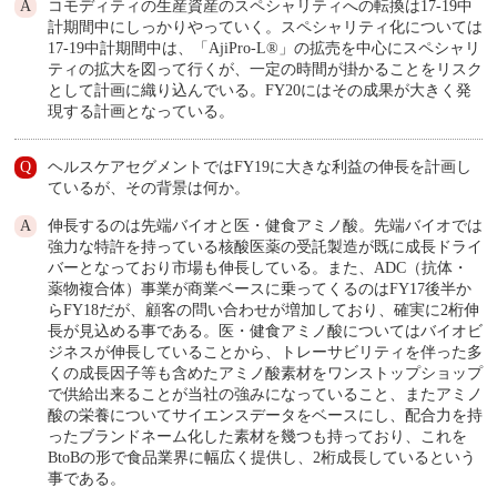
コモディティの生産資産のスペシャリティへの転換は17-19中
計期間中にしっかりやっていく。スペシャリティ化については
17-19中計期間中は、「AjiPro-L®」の拡売を中心にスペシャリ
ティの拡大を図って行くが、一定の時間が掛かることをリスク
として計画に織り込んでいる。FY20にはその成果が大きく発
現する計画となっている。
ヘルスケアセグメントではFY19に大きな利益の伸長を計画し
ているが、その背景は何か。
伸長するのは先端バイオと医・健食アミノ酸。先端バイオでは
強力な特許を持っている核酸医薬の受託製造が既に成長ドライ
バーとなっており市場も伸長している。また、ADC（抗体・
薬物複合体）事業が商業ベースに乗ってくるのはFY17後半か
らFY18だが、顧客の問い合わせが増加しており、確実に2桁伸
長が見込める事である。医・健食アミノ酸についてはバイオビ
ジネスが伸長していることから、トレーサビリティを伴った多
くの成長因子等も含めたアミノ酸素材をワンストップショップ
で供給出来ることが当社の強みになっていること、またアミノ
酸の栄養についてサイエンスデータをベースにし、配合力を持
ったブランドネーム化した素材を幾つも持っており、これを
BtoBの形で食品業界に幅広く提供し、2桁成長しているという
事である。