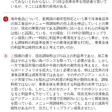
ってみないとわからない。2つ目は在庫水準を現状通り置いて
いるが、そこには改善の余地がある。
海外食品について、新興国の都市型対応という事で冷凍食品等
の加工食品やメニュー用調味料の売上高を伸ばしていくとの事
だが、現在の事業の柱である調味料に比べるとそれらの利益率
は低いと認識している。その場合、17-19中計期間はトップラ
イン成長に伴い一時的に利益率が希薄化するという事か。それ
とも調味料の利益率改善でその希薄化影響を打消し、事業全体
の利益率は維持出来ると考えて好いのか。
ご指摘の通り、現在調味料は15%以上の利益率であり、加工食
品はそれより低い為バランスを取っていく必要がある。しかし
一方で食品市場の成長や今後の海外の都市化を考えると、今か
らポートフォリオを拡大しておく必要がある。例えば北米の冷
凍食品事業は成長市場ではあるが、その中のアジアン・エスニ
ック市場でNo.1を取れば10%程度の利益率が期待出来る。調味
料程ではないが、事業全体を希薄化する利益率の水準ではない
と思っている。しかしこれがセカンド、サードのポジションに
なると利益率も下がってしまう。その為、現在北米の冷凍食品
はアジアン・エスニック市場で圧倒的No.1になるべく構造強化
を図っている。メニュー用調味料についても、まだまだ成長可
能性があるので、注力してトップライン成長させたい。