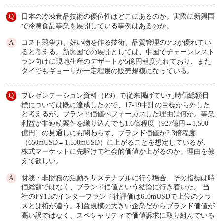
日本の冷凍食品技術の優位性はどこにあるのか。実際に新興国
で冷凍食品事業を展開している事例はあるのか。
コスト競争力、好い物を作る技術、品質管理の3つが優れてい
ると考える。新興国での展開としては、中国でチェーンレスト
ラン向けに現地生産のデザートが5億円程度売れており、また
タイでもギョーザが一定程度の販売規模になっている。
プレゼンテーション資料（P.9）で従来掲げていた時価総額目
標については既に達成したので、17-19中計の目標から外した
と考えるが、ブランド価値へフォーカスした理由は何か。事業
利益が非連続案件を織り込んでも1.6倍程度（927億円→1,500
億円）の見通しにも関わらず、ブランド価値が2.3倍程度
（650mUSD→1,500mUSD）に上がることを想定しているが、
株式マーケットに先駆けて社会的価値が上がるのか。理由を教
えて欲しい。
財務・非財務の活動をサステナブルに行う場合、その指標は時
価総額ではなく、ブランド価値という結論に行き着いた。 当
社のFY15のインターブランド社評価は650mUSDで上位のクラ
スとは桁が違う。利益規模の大きい企業だからブランド価値が
高い訳ではなく、スペシャリティで価値訴求に取り組んでいる