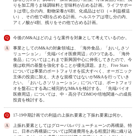
りを加工用うま味調味料と甘味料が占める計画。ライフサポー
トは増し分の内、動物栄養が6割、化成品はゼロ（＝利益横這
い）、その他で4割を占める計画。ヘルスケアは増し分の内、
アミノ酸が4割、残りをその他で占める計画。
今後のM&Aはどのような案件を対象として考えているのか。
事業としてのM&Aの対象領域は、「海外食品」「おいしさソ
リューション」「先端バイオ医療周辺」の3つである。「海外
食品」についてはこれまで新興国中心に伸長してきたので、今
後は欧州の基盤を強化することが優先課題。また、Five Stars
については事業のポートフォリオを拡大すべく、オーガニック
主体の投資に加え、大きな規模ではないがM&Aを行っていき
たい。「おいしさソリューション」については、ポートフォリ
オを盤石にする為に補完的なM&Aを検討する。「先端バイオ
医療周辺」については、中・高分子CDMOや培地関連への成長
投資を検討する。
17-19中期計画での利益の上振れ要素と下振れ要素は何か。
上振れ要素としてはグローバルバリューチェーンの再構築。特
に、日本の再構築については関連費用をある程度計画に織り込