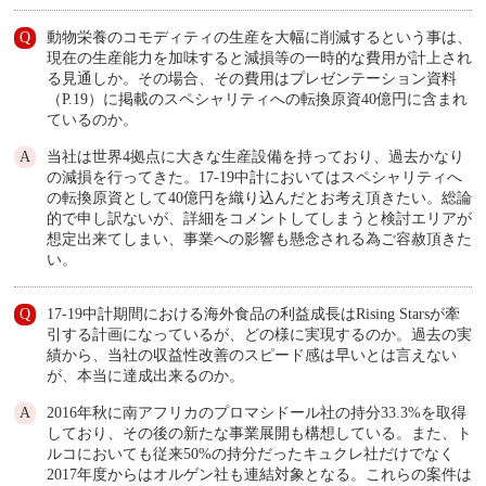
動物栄養のコモディティの生産を大幅に削減するという事は、
現在の生産能力を加味すると減損等の一時的な費用が計上され
る見通しか。その場合、その費用はプレゼンテーション資料
（P.19）に掲載のスペシャリティへの転換原資40億円に含まれ
ているのか。
当社は世界4拠点に大きな生産設備を持っており、過去かなり
の減損を行ってきた。17-19中計においてはスペシャリティへ
の転換原資として40億円を織り込んだとお考え頂きたい。総論
的で申し訳ないが、詳細をコメントしてしまうと検討エリアが
想定出来てしまい、事業への影響も懸念される為ご容赦頂きた
い。
17-19中計期間における海外食品の利益成長はRising Starsが牽
引する計画になっているが、どの様に実現するのか。過去の実
績から、当社の収益性改善のスピード感は早いとは言えない
が、本当に達成出来るのか。
2016年秋に南アフリカのプロマシドール社の持分33.3%を取得
しており、その後の新たな事業展開も構想している。また、ト
ルコにおいても従来50%の持分だったキュクレ社だけでなく
2017年度からはオルゲン社も連結対象となる。これらの案件は