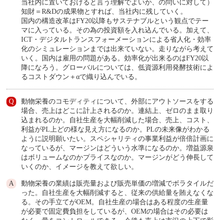
当社内に置いておけると言う理解でよいか、の問いに対して）
知財＝R&Dの成果物とすれば、当社内に残していく。
国内の構造改革はFY20以降もサステナブルという観点でテー
マに入っている。その為の投資額を入れ込んでいる。加えて、
ICT・デジタルトランスフォーメーションによる省人化・効率
化のシミュレーションまでは出来ていない。走りながら考えて
いく。国内は雇用の問題がある。効率化が出来るのはFY20以
降になろう。グローバルについては、低資源利用発酵技術によ
るコストダウン＋αで織り込んでいる。
動物栄養のコモディティについて、外部にアウトソースをする
場合、売上はどこに計上されるのか。連結上、ゼロのまま取り
込まれるのか。自社生産を大幅削減した場合、売上、コスト、
利益がPL上どの様な見え方になるのか。PLの未来像がわかる
ように説明願いたい。スペシャリティの事業利益が倍倍計画に
なっているが、マージンはどういう水準になるのか。増益源泉
はボリュームなのかプライスなのか。マージンがどう伸長して
いくのか、イメージを教えて欲しい。
動物栄養の業績は販売量および販売単価の増減でボラタイルだ
った。自社生産を大幅削減すると、従来の供給量を賄えなくな
る。その手立てがOEM。自社生産の場合はある程度の生産量
が必要で固定費負担をしているが、OEMの場合はその必要は