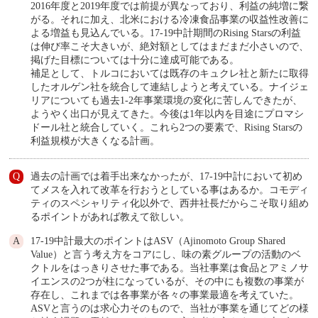
2016年度と2019年度では前提が異なっており、利益の純増に繋
がる。それに加え、北米における冷凍食品事業の収益性改善に
よる増益も見込んでいる。17-19中計期間のRising Starsの利益
は伸び率こそ大きいが、絶対額としてはまだまだ小さいので、
掲げた目標については十分に達成可能である。
補足として、トルコにおいては既存のキュクレ社と新たに取得
したオルゲン社を統合して連結しようと考えている。ナイジェ
リアについても過去1-2年事業環境の変化に苦しんできたが、
ようやく出口が見えてきた。今後は1年以内を目途にプロマシ
ドール社と統合していく。これら2つの要素で、Rising Starsの
利益規模が大きくなる計画。
過去の計画では着手出来なかったが、17-19中計において初め
てメスを入れて改革を行おうとしている事はあるか。コモディ
ティのスペシャリティ化以外で、西井社長だからこそ取り組め
るポイントがあれば教えて欲しい。
17-19中計最大のポイントはASV（Ajinomoto Group Shared
Value）と言う考え方をコアにし、味の素グループの活動のベ
クトルをはっきりさせた事である。当社事業は食品とアミノサ
イエンスの2つが柱になっているが、その中にも複数の事業が
存在し、これまでは各事業が各々の事業最適を考えていた。
ASVと言うのは求心力そのもので、当社が事業を通じてどの様