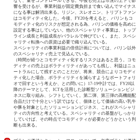
なく、量をコントロールできる。今後も売上は市況の上下で影
響を受けるが、事業利益が固定費負担まで食い込んでマイナス
になる事は解消出来る。リジン、スレオニン、トリプトファン
はコモディティ化した。今後、FY20を考えると、バリンもコ
モディティ化のリスクが想定される為、バリンの価格を高めに
設定する事はしていない。他のスペシャリティ事業は、トップ
ライン成長と利益成長がパラレルで伸びていく。また、スペシ
ャリティ転換への原資は必要で織り込んでいる。
スペシャリティの事業利益の倍倍計画については、バリン以外
のスペシャリティ売上で見込んでいる。
（時間が経つとコモディティ化するリスクはあると思う。コモ
ディティの売上はボラティリティがあっても残し、利益はニュ
ートラルにして残すとのことだが、将来、競合によりコモディ
ティ化した場合、ボラティリティを減らすようなポートフォリ
オで回すという考えか、との問いに）17-19中計では、FY20以
降のテーマとして、ICTを活用した診断型ソリューションビジ
ネスに取り組み、シフトしていく。第二弾、第三弾の高機能配
合品だけで十分という訳ではなく、個体として価値の高い乳牛
や豚を対象としたソリューションビジネス、これがスペシャリ
ティの方向性と考えている。スペシャリティの基盤がしっかり
していけば、その時点でコモディティが必要かどうかという判
断も出来る。