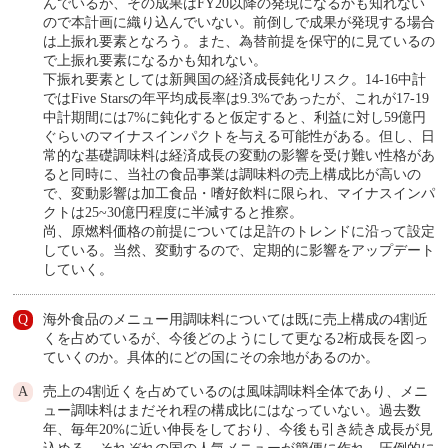
んでいるが、その成果はFY20以降の発現になるかも知れない
ので本計画に織り込んでいない。前倒しで成果が発現する場合
は上振れ要素となろう。また、為替前提を保守的に見ているの
で上振れ要素になるかも知れない。
下振れ要素としては新興国の経済成長鈍化リスク。14-16中計
ではFive Starsの年平均成長率は9.3%であったが、これが17-19
中計期間には7%に鈍化すると仮定すると、利益に対し59億円
ぐらいのマイナスインパクトを与える可能性がある。但し、日
常的な基礎調味料は経済成長の変動の影響を受け難い性格があ
ると同時に、当社の食品事業は調味料の売上構成比が高いの
で、変動影響は加工食品・嗜好飲料に限られ、マイナスインパ
クトは25~30億円程度に半減すると推察。
尚、原燃料価格の前提については足許のトレンドに沿って設定
している。当然、変動するので、定期的に影響をアップデート
していく。
海外食品のメニュー用調味料については既に売上構成の4割近
くを占めているが、今後どのようにして更なる2桁成長を図っ
ていくのか。具体的にどの国にその余地があるのか。
売上の4割近くを占めているのは風味調味料全体であり、メニ
ュー調味料はまだそれ程の構成比にはなっていない。過去数
年、毎年20%に近い伸長をしており、今後も引き続き成長が見