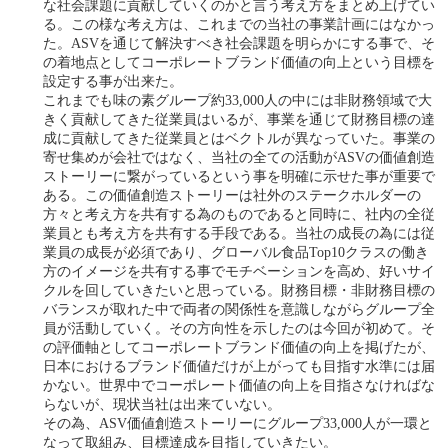
な社会課題に貢献していくのかと言う考え方をまとめ上げてい
る。この様な考え方は、これまでの当社の事業計画にはなかっ
た。ASVを通じて解決すべき社会課題を明らかにする事で、そ
の着地点としてコーポレートブランド価値の向上という目標を
設定する事が出来た。
これまでも味の素グループ約33,000人の中には非財務領域で大
きく貢献してきた従業員はいるが、事業を通じて財務目標の達
成に貢献してきた従業員とはベクトルが異なっていた。事業の
寄せ集めが会社ではなく、当社の全ての活動がASVの価値創造
ストーリーに繋がっているという事を明確に示せた事が重要で
ある。この価値創造ストーリーは社外のステークホルダーの
方々と考え方を共有する為のものであると同時に、社内の全従
業員とも考え方を共有する手段である。当社の成長の為には従
業員の成長が必須であり、グローバル食品Top10クラスの働き
方のイメージを共有する事でモチベーションを高め、好いサイ
クルを回していきたいと思っている。財務目標・非財務目標の
バランスが取れた中で両者の関係性を意識しながらグループ全
員が活動していく。その方向性を示したのは今回が初めて。そ
の評価軸としてコーポレートブランド価値の向上を掲げたが、
日本におけるブランド価値だけが上がっても目指す水準には届
かない。世界中でコーポレート価値の向上を目指さなければな
らないが、現状当社は出来ていない。
その為、ASV価値創造ストーリーにグループ33,000人が一環と
なって取組み、目標達成を目指していきたい。