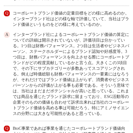
コーポレートブランド価値の定量目標をどの様に高めるのか。
インターブランド社はどの様な軸で評価していて、当社はブラ
ンド価値というものをどの様に考えているのか。
インターブランド社によるコーポレートブランド価値の算定に
ついての詳細は開示されていないが、評価項目は分かってい
る。1つ目は財務パフォーマンス。2つ目は生活者やビジネスパ
ーソン、ステークホルダーによるブランド認知や好感度等。3
つ目は、財務パフォーマンスを向上させる際にコーポレートブ
ランドがどの程度貢献しているかと言う点。大きくこの3項目
で、その下にサブカテゴリーが多数あってスコアリングされ
る。例えば時価総額も財務パフォーマンスの一要素にはなろう
が、それだけではブランド価値は上がらず、消費者やビジネス
パーソンからの評価が上がる事も必要である。そういう意味で
は、当社はまだまだポテンシャルが高いと思っている。これま
では商品を通じたブランド訴求に留まっており、ESG活動等の
企業そのものの価値も合わせて訴求出来れば当社のコーポレー
トブランド価値を高める事は可能だろう。特にアミノサイエン
スの分野には大きな可能性があると思っている。
BtoC事業であれば事業を通じたコーポレートブランド価値向