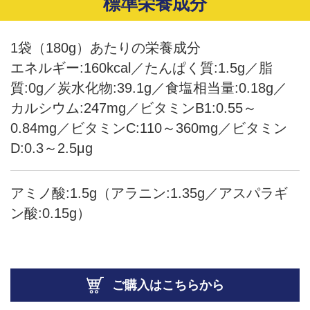
標準栄養成分
1袋（180g）あたりの栄養成分
エネルギー:160kcal／たんぱく質:1.5g／脂
質:0g／炭水化物:39.1g／食塩相当量:0.18g／
カルシウム:247mg／ビタミンB1:0.55～
0.84mg／ビタミンC:110～360mg／ビタミン
D:0.3～2.5μg
アミノ酸:1.5g（アラニン:1.35g／アスパラギ
ン酸:0.15g）
ご購入はこちらから