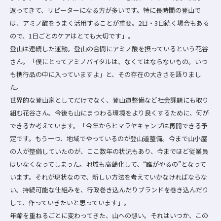
返ってきて、リピーターになる方が多いです。特に長時間の登山で
は、アミノ酸をうまく活用することが重要。2日・3日続く場合もある
ので、1日ごとのケアはとても大切です」。
登山は連続した運動。登山の合間にアミノ酸を摂っているという花谷
さん。「僕にとってアミノバイタルは、なくてはならないもの。いつ
も携行品の中に入っていますよ」と、その存在の大きさを語りまし
た。
世界的な登山家としてだけでなく、登山道整備など社会課題にも取り
組む花谷さん。今後も山にまつわる環境をより良くするために、何が
できるか考えています。「今年からヒマラヤキャンプは再開できる予
定です。もう一つ、地域でやっているのが登山道整備。今まで山小屋
の人が整備していたのが、ここ数年の状況もあり、今までほど従業員
はいなくなってしまった。地域も高齢化して、“誰がやるの”となって
います。それが現状なので、新しい方法を考えていかなければならな
い。持続可能な仕組みを、行政巻き込んだりブランドを巻き込んだり
して、作っていきたいと思っています」。
年齢を重ねるごとに変わってきた、山への想い。それはいつか、この