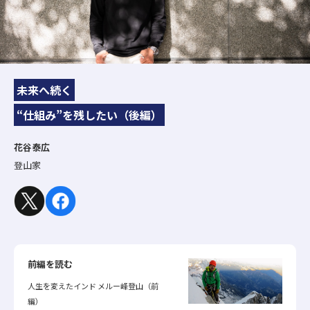
未来へ続く
“仕組み”を残したい（後編）
花谷泰広
登山家
前編を読む
人生を変えたインド メルー峰登山（前
編）