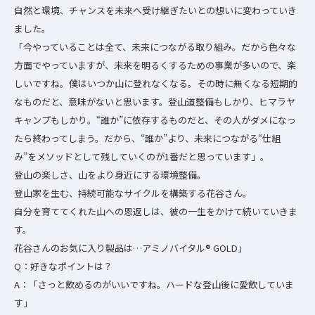
自然と環境、チャンスを未来へ受け継ぎたいとの想いに変わっていき
ました。
「今やっていることは全て、未来につながる取り組み。だから色々な
方面でやっていますが、未来を明るくするための事業が多いので、楽
しいですね。僕はいつか山に登れなくなる。その時に無くなる短期的
なものだと、意味がないと思います。登山道整備もしかり、ヒマラヤ
キャンプもしかり。“誰か”に依存するものだと、その人がダメになっ
たら終わってしまう。だから、“誰か”より、未来につながる“仕組
み”をメソッドとして残していくのが1番だと思っています」。
登山の楽しさ、山をより身近にする環境整備。
登山家を生む、持続可能なサイクルを構築する花谷さん。
自分を育ててくれた山への恩返しは、彼の一生をかけて続いていきま
す。
花谷さんのお気に入り製品は…アミノバイタル® GOLD」
Q：好きなポイントは？
A：「さっと飲めるのがいいですね。ハードな登山後に愛飲していま
す」