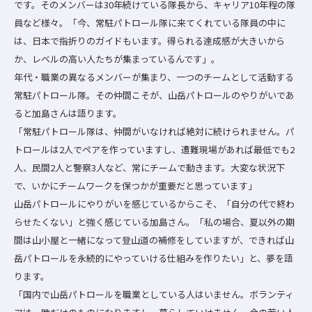
です。そのメンバーは30年続けている隊長から、キャリア10年程の隊
員など様々。「今、常駐パトロール隊に来てくれている隊員の中に
は、日本で指折りのガイドもいます。得られる達成感が大きいから
か、レベルの高い人たちが集まっているんです」。
年代・職業の異なるメンバーが集まり、一つのチームとして活動する
常駐パトロール隊。その仲間こそが、山岳パトロールのやりがいであ
ると加島さんは語ります。
「常駐パトロール隊は、仲間がいなければ絶対に続けられません。パ
トロールは2人でペアを作っていますし、遭難現場があれば最低でも2
人、民間2人と警察3人など、常にチームで動きます。大変な状況下
で、いかにチームワークを保つかが重要だと思っています」
山岳パトロールにやりがいを感じているからこそ、「自分の代で終わ
らせたくない」と強く感じている加島さん。「私の場合、夏以外の期
間は山小屋と一緒になって登山道の補修をしていますが、できれば山
岳パトロールを永続的にやっていける仕組みを作りたい」と、夢を語
ります。
「国内で山岳パトロールを職業としている人はいません。ボランティ