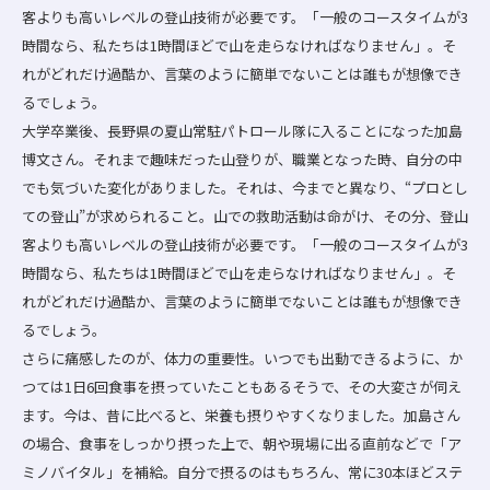
客よりも高いレベルの登山技術が必要です。「一般のコースタイムが3
時間なら、私たちは1時間ほどで山を走らなければなりません」。そ
れがどれだけ過酷か、言葉のように簡単でないことは誰もが想像でき
るでしょう。
大学卒業後、長野県の夏山常駐パトロール隊に入ることになった加島
博文さん。それまで趣味だった山登りが、職業となった時、自分の中
でも気づいた変化がありました。それは、今までと異なり、“プロとし
ての登山”が求められること。山での救助活動は命がけ、その分、登山
客よりも高いレベルの登山技術が必要です。「一般のコースタイムが3
時間なら、私たちは1時間ほどで山を走らなければなりません」。そ
れがどれだけ過酷か、言葉のように簡単でないことは誰もが想像でき
るでしょう。
さらに痛感したのが、体力の重要性。いつでも出動できるように、か
つては1日6回食事を摂っていたこともあるそうで、その大変さが伺え
ます。今は、昔に比べると、栄養も摂りやすくなりました。加島さん
の場合、食事をしっかり摂った上で、朝や現場に出る直前などで「ア
ミノバイタル」を補給。自分で摂るのはもちろん、常に30本ほどステ