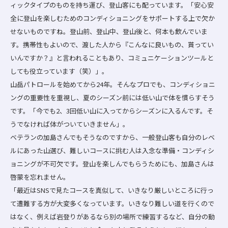
ィックタイプのものを持ち運び、登山客にも配っています。「安心安
全に登山を楽しむためのコンディショニングをサポートする上で欠か
せないものですね。登山前、登山中、登山後と、何本も飲んでいま
す。携帯性もよいので、渡した人から『こんなに良いもの、貰ってい
いんですか？』と言われることもあり、コミュニケーションツールと
しても役立っています（笑）」。
山岳パトロールを始めてから24年。そんなプロでも、コンディショニ
ングの重要性を重視し、夏のシーズン前には低い山で体を慣らすそう
です。「今でも2、3回低い山に入ってからシーズンに入るんです。そ
うでなければ体がついていきません」。
ベテランの加島さんでもそうなのですから、一般登山客も自分のレベ
ルにあった山選び、難しいコースに挑む人は入念な準備・コンディシ
ョニングが不可欠です。登山を楽しんでもらうためにも、加島さんは
啓蒙を忘れません。
「最近はSNSで見たコースを真似して、いきなり厳しいところに行っ
て遭難する方が大変多くなっています。いきなり難しい道を行くので
はなく、例えば岩登りがあるなら別の場所で練習するなど、自分の動