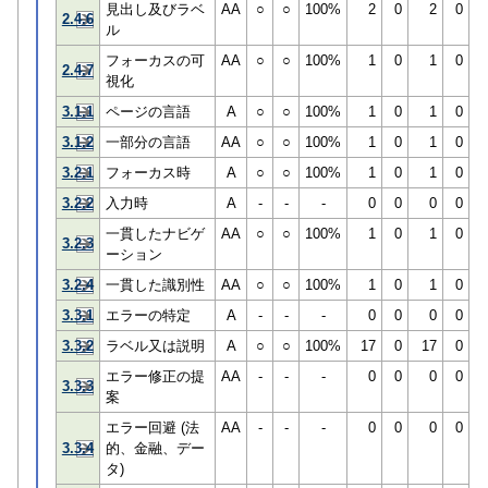
見出し及びラベ
AA
○
○
100%
2
0
2
0
2.4.6
ル
フォーカスの可
AA
○
○
100%
1
0
1
0
2.4.7
視化
3.1.1
ページの言語
A
○
○
100%
1
0
1
0
3.1.2
一部分の言語
AA
○
○
100%
1
0
1
0
3.2.1
フォーカス時
A
○
○
100%
1
0
1
0
3.2.2
入力時
A
-
-
-
0
0
0
0
一貫したナビゲ
AA
○
○
100%
1
0
1
0
3.2.3
ーション
3.2.4
一貫した識別性
AA
○
○
100%
1
0
1
0
3.3.1
エラーの特定
A
-
-
-
0
0
0
0
3.3.2
ラベル又は説明
A
○
○
100%
17
0
17
0
エラー修正の提
AA
-
-
-
0
0
0
0
3.3.3
案
エラー回避 (法
AA
-
-
-
0
0
0
0
3.3.4
的、金融、デー
タ)