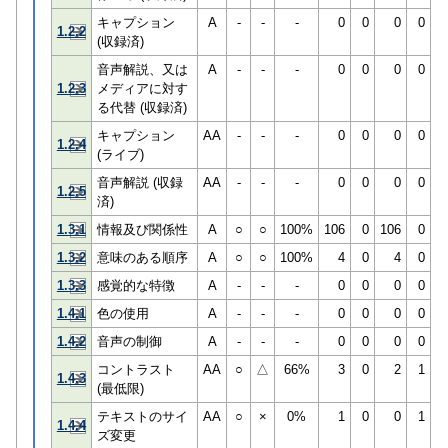
キャプション
A
-
-
-
0
0
0
0
1.2.2
(収録済)
音声解説、又は
A
-
-
-
0
0
0
0
1.2.3
メディアに対す
る代替 (収録済)
キャプション
AA
-
-
-
0
0
0
0
1.2.4
(ライブ)
音声解説 (収録
AA
-
-
-
0
0
0
0
1.2.5
済)
1.3.1
情報及び関係性
A
○
○
100%
106
0
106
0
1.3.2
意味のある順序
A
○
○
100%
4
0
4
0
1.3.3
感覚的な特徴
A
-
-
-
0
0
0
0
1.4.1
色の使用
A
-
-
-
0
0
0
0
1.4.2
音声の制御
A
-
-
-
0
0
0
0
コントラスト
AA
○
△
66%
3
0
2
1
1.4.3
(最低限)
テキストのサイ
AA
○
×
0%
1
0
0
1
1.4.4
ズ変更