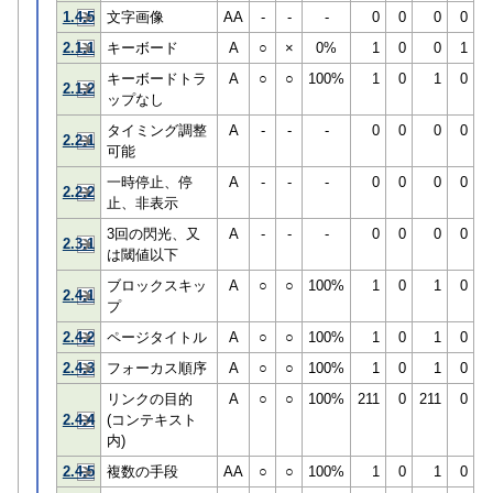
1.4.5
文字画像
AA
-
-
-
0
0
0
0
2.1.1
キーボード
A
○
×
0%
1
0
0
1
キーボードトラ
A
○
○
100%
1
0
1
0
2.1.2
ップなし
タイミング調整
A
-
-
-
0
0
0
0
2.2.1
可能
一時停止、停
A
-
-
-
0
0
0
0
2.2.2
止、非表示
3回の閃光、又
A
-
-
-
0
0
0
0
2.3.1
は閾値以下
ブロックスキッ
A
○
○
100%
1
0
1
0
2.4.1
プ
2.4.2
ページタイトル
A
○
○
100%
1
0
1
0
2.4.3
フォーカス順序
A
○
○
100%
1
0
1
0
リンクの目的
A
○
○
100%
211
0
211
0
2.4.4
(コンテキスト
内)
2.4.5
複数の手段
AA
○
○
100%
1
0
1
0