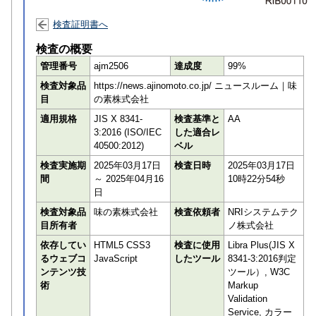
検査証明書へ
検査の概要
管理番号
ajm2506
達成度
99%
検査対象品
https://news.ajinomoto.co.jp/ ニュースルーム｜味
目
の素株式会社
適用規格
JIS X 8341-
検査基準と
AA
3:2016 (ISO/IEC
した適合レ
40500:2012)
ベル
検査実施期
2025年03月17日
検査日時
2025年03月17日
間
～ 2025年04月16
10時22分54秒
日
検査対象品
味の素株式会社
検査依頼者
NRIシステムテク
目所有者
ノ株式会社
依存してい
HTML5 CSS3
検査に使用
Libra Plus(JIS X
るウェブコ
JavaScript
したツール
8341-3:2016判定
ンテンツ技
ツール）, W3C
術
Markup
Validation
Service, カラー