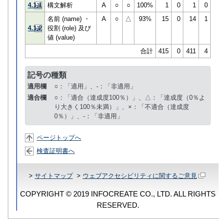
4.1.1
構文解析
A
○
○
100%
1
0
1
0
名前 (name) ・
A
○
△
93%
15
0
14
1
4.1.2
役割 (role) 及び
値 (value)
合計
415
0
411
4
記号の種類
適用欄
○：「適用」、-：「非適用」
適合欄
○：「適合（達成度100％）」、△：「達成度（0％よ
り大きく100％未満）」、×：「不適合（達成度
0％）」、-：「非適用」
ページトップへ
検査証明書へ
>
サイトマップ
>
ウェブアクセシビリティに関するご意見
COPYRIGHT © 2019 INFOCREATE CO., LTD. ALL RIGHTS
RESERVED.