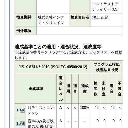
コントラストア
ナライザー 3.5
検査機関
株式会社インフ
検査責任者
鴻上 正紀
ォ・クリエイツ
例外事項
達成基準ごとの適用・適合状況、達成度等
※達成基準番号をクリックすると達成方法チェックリストへ移動
します。
プログラム検知/
JIS X 8341-3:2016 (ISO/IEC 40500:2012)
検査結果状況
適
合
検
未
不
適
適
達成
適
達成基準
レ
知
検
適
用
合
度
合
ベ
数
査
合
ル
非テキストコン
A
○
○
100%
43
0
43
0
1.1.1
テンツ
音声のみ及び映
A
-
-
-
0
0
0
0
1.2.1
像のみ (収録済)