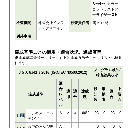
Service, カラー
コントラストア
ナライザー 3.5
検査機関
株式会社インフ
検査責任者
鴻上 正紀
ォ・クリエイツ
例外事項
達成基準ごとの適用・適合状況、達成度等
※達成基準番号をクリックすると達成方法チェックリストへ移動
します。
プログラム検知/
JIS X 8341-3:2016 (ISO/IEC 40500:2012)
検査結果状況
適
合
検
未
不
適
適
達成
適
達成基準
レ
知
検
適
用
合
度
合
ベ
数
査
合
ル
非テキストコン
A
○
○
100%
26
0
26
0
1.1.1
テンツ
音声のみ及び映
A
-
-
-
0
0
0
0