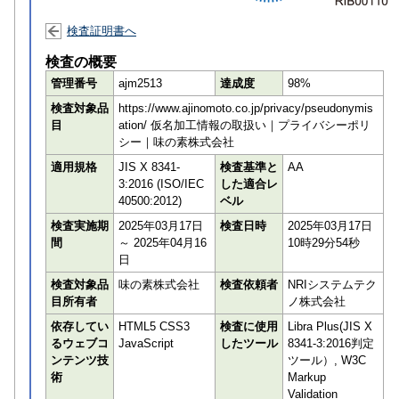
検査証明書へ
検査の概要
管理番号
ajm2513
達成度
98%
検査対象品
https://www.ajinomoto.co.jp/privacy/pseudonymis
目
ation/ 仮名加工情報の取扱い｜プライバシーポリ
シー｜味の素株式会社
適用規格
JIS X 8341-
検査基準と
AA
3:2016 (ISO/IEC
した適合レ
40500:2012)
ベル
検査実施期
2025年03月17日
検査日時
2025年03月17日
間
～ 2025年04月16
10時29分54秒
日
検査対象品
味の素株式会社
検査依頼者
NRIシステムテク
目所有者
ノ株式会社
依存してい
HTML5 CSS3
検査に使用
Libra Plus(JIS X
るウェブコ
JavaScript
したツール
8341-3:2016判定
ンテンツ技
ツール）, W3C
術
Markup
Validation