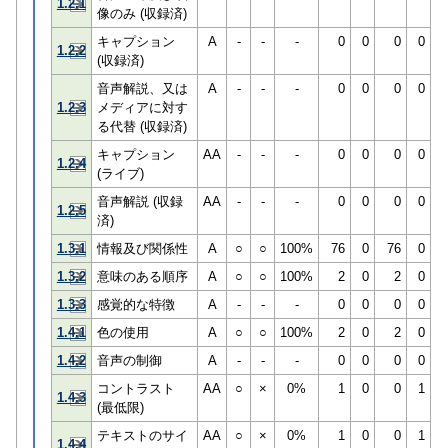
1.2.1
像のみ (収録済)
キャプション
A
-
-
-
0
0
0
0
1.2.2
(収録済)
音声解説、又は
A
-
-
-
0
0
0
0
1.2.3
メディアに対す
る代替 (収録済)
キャプション
AA
-
-
-
0
0
0
0
1.2.4
(ライブ)
音声解説 (収録
AA
-
-
-
0
0
0
0
1.2.5
済)
1.3.1
情報及び関係性
A
○
○
100%
76
0
76
0
1.3.2
意味のある順序
A
○
○
100%
2
0
2
0
1.3.3
感覚的な特徴
A
-
-
-
0
0
0
0
1.4.1
色の使用
A
○
○
100%
2
0
2
0
1.4.2
音声の制御
A
-
-
-
0
0
0
0
コントラスト
AA
○
×
0%
1
0
0
1
1.4.3
(最低限)
テキストのサイ
AA
○
×
0%
1
0
0
1
1.4.4