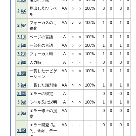
見出し及びラベ
AA
○
○
100%
8
0
8
0
2.4.6
ル
フォーカスの可
AA
○
○
100%
1
0
1
0
2.4.7
視化
3.1.1
ページの言語
A
○
○
100%
1
0
1
0
3.1.2
一部分の言語
AA
○
○
100%
1
0
1
0
3.2.1
フォーカス時
A
○
○
100%
1
0
1
0
3.2.2
入力時
A
-
-
-
0
0
0
0
一貫したナビゲ
AA
○
○
100%
1
0
1
0
3.2.3
ーション
3.2.4
一貫した識別性
AA
○
○
100%
1
0
1
0
3.3.1
エラーの特定
A
-
-
-
0
0
0
0
3.3.2
ラベル又は説明
A
○
○
100%
1
0
1
0
エラー修正の提
AA
-
-
-
0
0
0
0
3.3.3
案
エラー回避 (法
AA
-
-
-
0
0
0
0
3.3.4
的、金融、デー