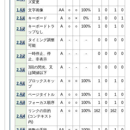
ズ変更
1.4.5
文字画像
AA
○
○
100%
1
0
1
0
2.1.1
キーボード
A
○
×
0%
1
0
0
1
キーボードトラ
A
○
○
100%
1
0
1
0
2.1.2
ップなし
タイミング調整
A
-
-
-
0
0
0
0
2.2.1
可能
一時停止、停
A
-
-
-
0
0
0
0
2.2.2
止、非表示
3回の閃光、又
A
-
-
-
0
0
0
0
2.3.1
は閾値以下
ブロックスキッ
A
○
○
100%
1
0
1
0
2.4.1
プ
2.4.2
ページタイトル
A
○
○
100%
1
0
1
0
2.4.3
フォーカス順序
A
○
○
100%
1
0
1
0
リンクの目的
A
○
○
100%
162
0
162
0
2.4.4
(コンテキスト
内)
2.4.5
複数の手段
AA
○
○
100%
1
0
1
0