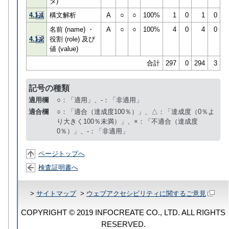
タ)
4.1.1
構文解析
A
○
○
100%
1
0
1
0
名前 (name) ・
A
○
○
100%
4
0
4
0
4.1.2
役割 (role) 及び
値 (value)
合計
297
0
294
3
記号の種類
適用欄
○：「適用」、-：「非適用」
適合欄
○：「適合（達成度100％）」、△：「達成度（0％よ
り大きく100％未満）」、×：「不適合（達成度
0％）」、-：「非適用」
ページトップへ
検査証明書へ
>
サイトマップ
>
ウェブアクセシビリティに関するご意見
COPYRIGHT © 2019 INFOCREATE CO., LTD. ALL RIGHTS
RESERVED.