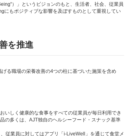
Well-Being“）」というビジョンのもと、生活者、社会、従業員
-beingにもポジティブな影響を及ぼすものとして重視してい
善を推進
ce（WNA）が掲げる職場の栄養改善の4つの柱に基づいた施策を含め
、おいしく健康的な食事をすべての従業員が毎日利用でき
品の多くは、AJT独自のヘルシーフード・スナック基準
、従業員に対してはアプリ「i-LiveWell」を通じて食堂メ