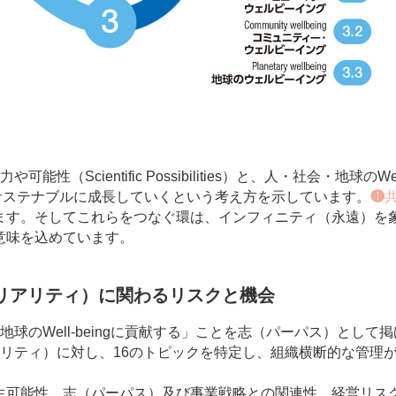
力や可能性（Scientific Possibilities）と、人・社会・地球のW
で、サステナブルに成長していくという考え方を示しています。
❶
ます。そしてこれらをつなぐ環は、インフィニティ（永遠）を
意味を込めています。
リアリティ）に関わるリスクと機会
地球のWell-beingに貢献する」ことを志（パーパス）とし
アリティ）に対し、16のトピックを特定し、組織横断的な管理
生可能性、志（パーパス）及び事業戦略との関連性、経営リス