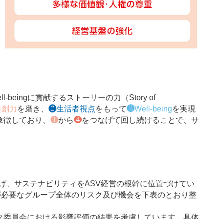
ell-beingに貢献するストーリーの力（Story of
共創力
を磨き、
❷
生活者視点
をもって
❸
Well-being
を実現
象徴しており、
❶
から
❹
をつなげて回し続けることで、サ
て掲げ、サステナビリティをASV経営の根幹に位置づけてい
が必要なグループ全体のリスク及び機会を下表のとおり整
ク委員会における影響評価の結果を考慮しています。具体