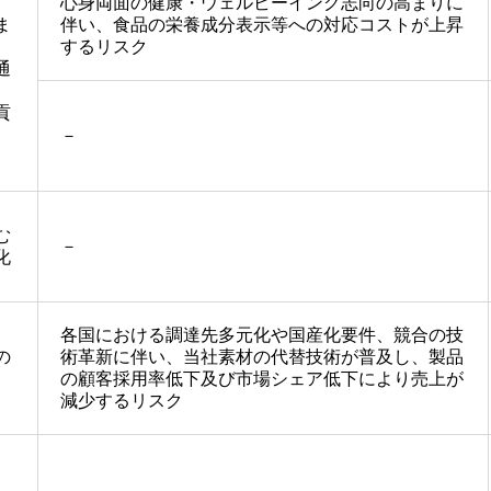
心身両面の健康・ウェルビーイング志向の高まりに
ま
伴い、食品の栄養成分表示等への対応コストが上昇
するリスク
通
貢
）
－
む
－
化
各国における調達先多元化や国産化要件、競合の技
の
術革新に伴い、当社素材の代替技術が普及し、製品
の顧客採用率低下及び市場シェア低下により売上が
減少するリスク