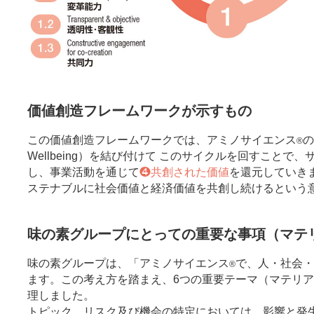
価値創造フレームワークが示すもの
この価値創造フレームワークでは、アミノサイエンス
の
®
Wellbeing）を結び付けて このサイクルを回すこと
し、事業活動を通じて
❹共創された価値
を還元していき
ステナブルに社会価値と経済価値を共創し続けるという
味の素グループにとっての重要な事項（マテ
味の素グループは、「アミノサイエンス
で、人・社会・
®
ます。この考え方を踏まえ、6つの重要テーマ（マテリ
理しました。
トピック、リスク及び機会の特定においては、影響と発