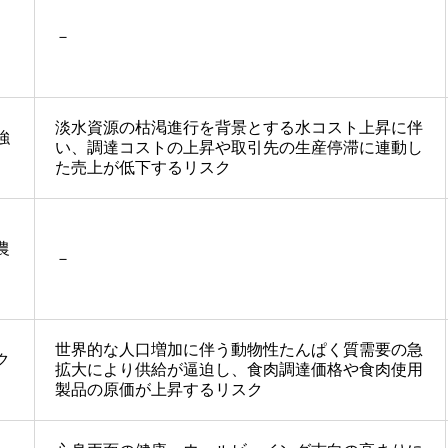
－
淡水資源の枯渇進行を背景とする水コスト上昇に伴
強
い、調達コストの上昇や取引先の生産停滞に連動し
た売上が低下するリスク
農
－
世界的な人口増加に伴う動物性たんぱく質需要の急
ク
拡大により供給が逼迫し、食肉調達価格や食肉使用
製品の原価が上昇するリスク