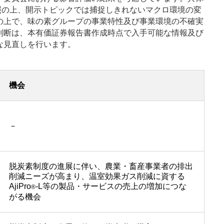
照の上、開示トピックでは捕捉しきれないマクロ環境の変
の上で、味の素グループの事業特性及び事業環境の不確実
判断は、本有価証券報告書作成時点で入手可能な情報及び
な見直しを行います。
機会
－
脱炭素制度の進展に伴い、農業・畜産事業者の排出
削減ニーズが高まり、温室効果ガス削減に資する
AjiPro
-L等の製品・サービスの売上の増加につな
®
がる機会