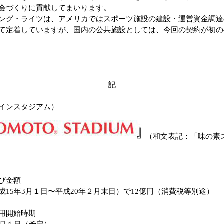
会づくりに貢献してまいります。
グ・ライツは、アメリカではスポーツ施設の建設・運営資金調達
て定着していますが、国内の公共施設としては、今回の契約が初の
記
インスタジアム）
（和文表記：「味の素
び金額
5年3月１日〜平成20年２月末日）で12億円（消費税等別途）
用開始時期