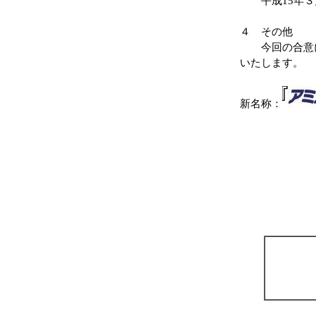
平成15年３
４ その他
今回の合意によ
いたします。
新名称：