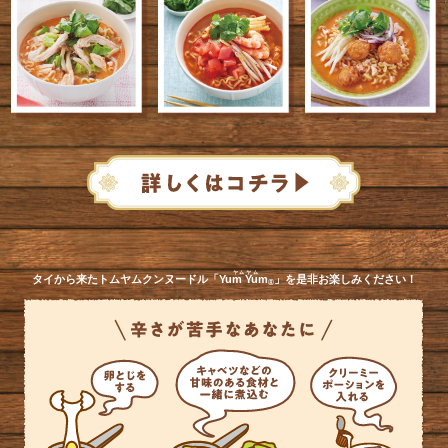
ヤムヤム
タイから来たトムヤムクンヌードル「
Yum Yum
」を是非お楽しみください！
®