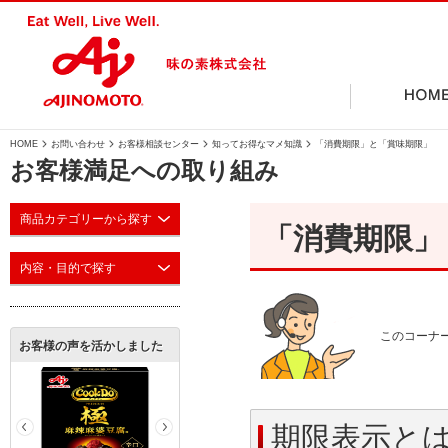
HOME
お問い合わせ
お客様相談センター
知ってお得なマメ知識
「消費期限」と「賞味期限」
味の素グループ企業情報サイトトップページ（別
お客様満足への取り組み
ウィンドウで開く）
お客様相談センター
私たちは、お客様の声
お客様の目線で考え、知恵を結集し、 お
商品カテゴリーから探す
「消費期限」
る 商品・サービスを提供します。
内容・目的で探す
会社データ（別ウィン
ドウで開く）
ブランドで探す
カ
このコーナ
お客様の声を活かしました
IR情報（別ウィンドウ
み
お客様の声を活かして
アレルギー物質一覧
栄養成分一覧（
期限表示と
で開く）
ンドウで開く