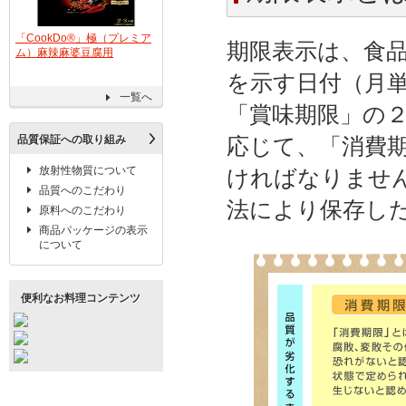
、
「CookDo®」極（プレミア
「クノール®」 ポタージュで
「味の素®」「ア
期限表示は、食
テ
ム）麻辣麻婆豆腐用
食べる豆と野菜
®」瓶７０ｇ
販売終了商品のお知らせ
を示す日付（月
プレスセンター（別ウ
一覧
栄養成分一覧（別ウィンドウで
ィンドウで開く）
一覧へ
開く）
「賞味期限」の
グループの商品のお問合せ
品質保証への取り組み
応じて、「消費
放射性物質について
ければなりませ
品質へのこだわり
特集（別ウィンドウで
法により保存し
原料へのこだわり
開く）
商品パッケージの表示
について
便利なお料理コンテンツ
企業情報（別ウィンドウで開く）