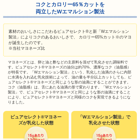
コクとカロリー65％カットを
両立したWエマルション製法
素材のおいしさにこだわるピュアセレクト®と新「Wエマルション
製法」によりコクのあるおいしさで、
カロリー65%カット※のマヨ
が誕生したのです。
※当社マヨネーズ比
マヨネーズとは、卵と油と酢などの主原料を混ぜて乳化させた調味料で
す。ピュアセレクト®マヨネーズの油分は約70%、濃厚なコク（油脂感）
が特長です。「Wエマルション製法」という、乳化した油滴のさらに内部
に水滴を入れ込む乳化技術によって、油の量を半分以上カットしても、ピ
ュアセレクト®マヨネーズと同じような形の油滴にすることができます。
コク（油脂感）は、舌にあたる油滴の形で変わります。「Wエマルション
製法」で、ピュアセレクト®マヨネーズと同じような形の油滴にすること
により、ピュアセレクト®マヨネーズと同様のコクを実現できるようにな
りました。
ピュアセレクト®マヨネー
「Wエマルション製法」で
ズが乳化した状態
乳化させた状態