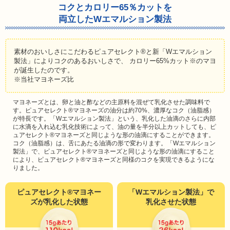
コクとカロリー65％カットを
両立したWエマルション製法
素材のおいしさにこだわるピュアセレクト®と新「Wエマルション
製法」によりコクのあるおいしさで、
カロリー65%カット※のマヨ
が誕生したのです。
※当社マヨネーズ比
マヨネーズとは、卵と油と酢などの主原料を混ぜて乳化させた調味料で
す。ピュアセレクト®マヨネーズの油分は約70%、濃厚なコク（油脂感）
が特長です。「Wエマルション製法」という、乳化した油滴のさらに内部
に水滴を入れ込む乳化技術によって、油の量を半分以上カットしても、ピ
ュアセレクト®マヨネーズと同じような形の油滴にすることができます。
コク（油脂感）は、舌にあたる油滴の形で変わります。「Wエマルション
製法」で、ピュアセレクト®マヨネーズと同じような形の油滴にすること
により、ピュアセレクト®マヨネーズと同様のコクを実現できるようにな
りました。
ピュアセレクト®マヨネー
「Wエマルション製法」で
ズが乳化した状態
乳化させた状態