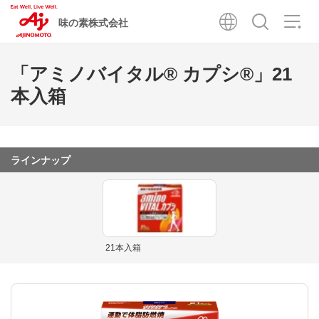
味の素株式会社
「アミノバイタル® カプシ®」21
本入箱
ラインナップ
21本入箱