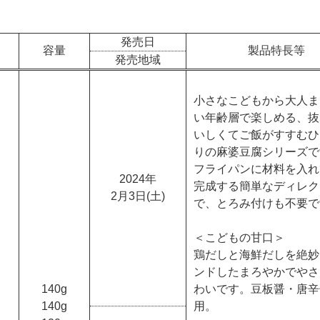
発売日
容量
製品特長等
発売地域
小さなこどもから大人ま
い年齢層で楽しめる、抜
いしくてご飯がすすむひ
りの麻婆豆腐シリーズで
フライパンに材料を入れ
2024年
完成する簡単なディレク
2月3日(土)
で、とろみ付けも不要で
＜こどもの甘口＞
鶏だしと海鮮だしを絶妙
ンドしたまろやかでやさ
140g
わいです。豆板醤・唐辛
140g
用。