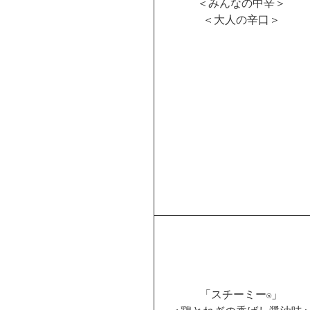
＜みんなの中辛＞
＜大人の辛口＞
「スチーミー
」
®