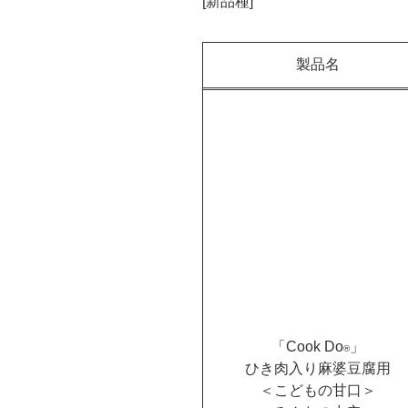
[新品種]
製品名
「Cook Do
」
®
ひき肉入り麻婆豆腐用
＜こどもの甘口＞