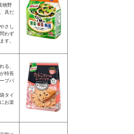
葉物野
、具だ
やさし
問わず
ます。
れる、
が特長
ープパ
袋タイ
にお楽