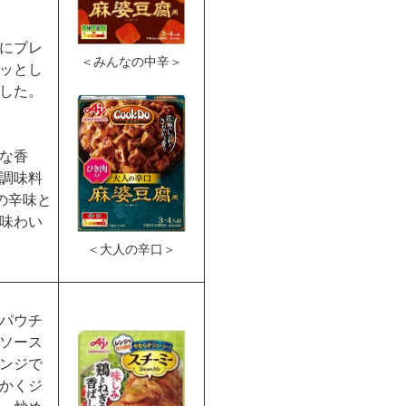
にブレ
＜みんなの中辛＞
ッとし
した。
な香
調味料
の辛味と
味わい
＜大人の辛口＞
パウチ
ソース
ンジで
かくジ