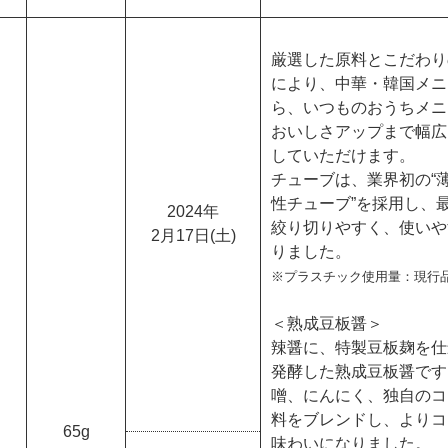
厳選した原料とこだわり
により、中華・韓国メニ
ら、いつものおうちメニ
おいしさアップまで幅広
していただけます。
チューブは、業界初の“
性チューブ”を採用し、
2024年
絞り切りやすく、使いや
2月17日(土)
りました。
※プラスチック使用量：現行品
＜熟成豆板醤＞
辣醤に、特製豆板麹を仕
発酵した熟成豆板醤です
噌、にんにく、独自のコ
料をブレンドし、よりコ
65g
味わいになりました。