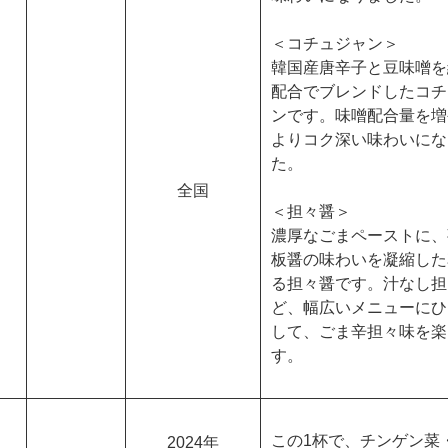
＜コチュジャン＞
韓国産唐辛子と豆味噌を
配合でブレンドしたコチ
ンです。味噌配合量を増
よりコク深い味わいにな
た。
全国
＜担々醤＞
濃厚なごまペーストに、
板醤の味わいを凝縮した
る担々醤です。汁なし担
ど、幅広いメニューにひ
して、ごま辛担々味を楽
す。
この1杯で、チンゲン菜
2024年