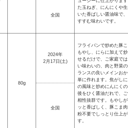
＞
ューシーに仕上がります
た玉ねぎ、にんにくや生
いた香ばしい醤油味で、
全国
すすむ味わいです。
フライパンで炒めた豚こ
もやし、にらに加えて炒
2024年
せるだけで、ご家庭では
2月17日(土)
い味わいの、肉と野菜の
ランスの良いメインおか
」
単に作れます。焦がしに
80g
の風味と炒めにんにくの
後をひく醤油だれで、ご
相性抜群です。もやしが
ッと香ばしく、豚こま肉
全国
粉不要でしっとり仕上が
す。