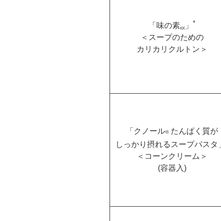
*
「味の素
」
KK
＜スープのための
カリカリクルトン＞
「クノール
たんぱく質が
®
しっかり摂れるスープパスタ
＜コーンクリーム＞
(容器入)