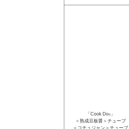
「Cook Do
」
®
＜熟成豆板醤＞チューブ
＜コチュジャン＞チューブ