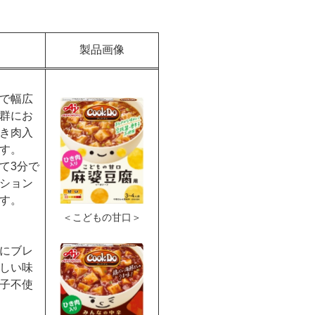
製品画像
で幅広
群にお
き肉入
す。
て3分で
ション
す。
＜こどもの甘口＞
にブレ
しい味
子不使