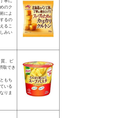
丁寧に
めのク
術によ
するの
えるこ
しみい
く質、ビ
摂取でき
ともち
ている
なりま