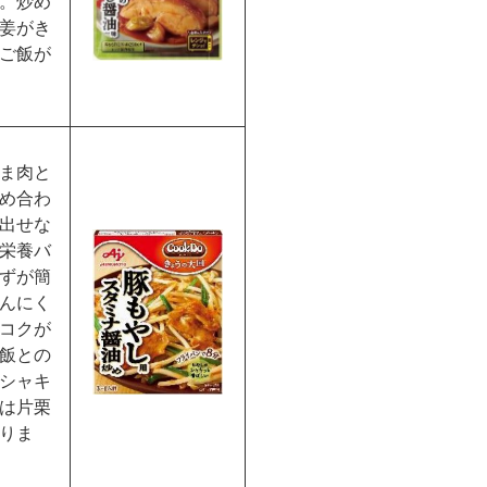
。炒め
姜がき
ご飯が
ま肉と
め合わ
出せな
栄養バ
ずが簡
んにく
コクが
飯との
シャキ
は片栗
りま