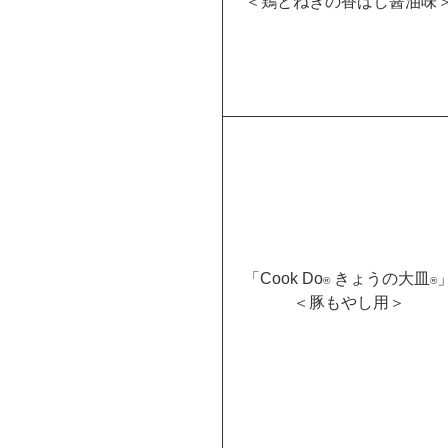
＜鶏とねぎの香ばし醤油味
「Cook Do
きょうの大皿
®
®
＜豚もやし用＞