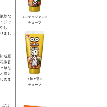
絶妙な
＜コチュジャン＞
ュジャ
チューブ
やし、
りまし
熟成豆
花椒香
々麺な
と味足
＜担々醤＞
しめま
チューブ
・ごぼ