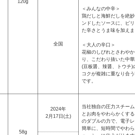
120g
＜みんなの中辛＞
鶏だしと海鮮だしを絶妙
ンドしたソースに、ピリ
た辛さとうま味を加えま
全国
＜大人の辛口＞
花椒のしびれとさわやか
り、こだわり抜いた中華
(豆板醤、辣醤、トウチ)
コクが複雑に重なり合う
です。
当社独自の圧力スチーム
2024年
とお肉をやわらかくする
2月17日(土)
のダブルの力で、電子レ
簡単に、短時間でやわら
58g