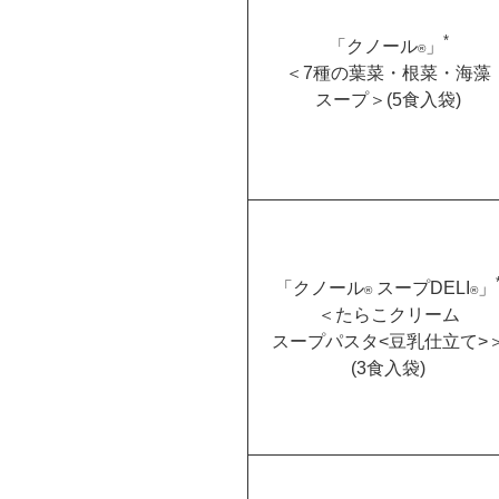
*
「クノール
」
®
＜7種の葉菜・根菜・海藻
スープ＞(5食入袋)
「クノール
スープDELI
」
®
®
＜たらこクリーム
スープパスタ<豆乳仕立て>
(3食入袋)