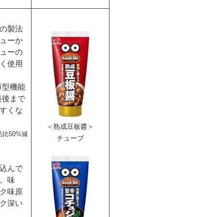
の製法
ューか
ューの
く使用
薄型機能
最後まで
すくな
＜熟成豆板醬＞
比50%減
チューブ
込んで
。味
ク味原
ク深い