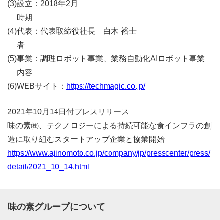
(3)
設立
：
2018年2月
時期
(4)
代表
：
代表取締役社長 白木 裕士
者
(5)
事業
：
調理ロボット事業、業務自動化AIロボット事業
内容
(6)
WEBサイト：
https://techmagic.co.jp/
2021年10月14日付プレスリリース
味の素㈱、テクノロジーによる持続可能な食インフラの創
造に取り組むスタートアップ企業と協業開始
https://www.ajinomoto.co.jp/company/jp/presscenter/press/
detail/2021_10_14.html
味の素グループについて