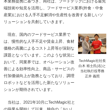
本業務提携に基づき、両社は、フードテックにおける最先
端技術や知見を活用し、フードサービス業界(外食・中食
産業)における人手不足解消や生産性を改善する新しいソ
リューションを共創していきます。
現在、国内のフードサービス業界で
は、慢性的な人手不足や賃金上昇、食材
価格の高騰によるコスト上昇等が深刻な
課題となっています。このような状況に
TechMagic社社長
おいて、同業界では、オペレーション改
白木 裕士氏(右)と
善による効率性向上、商品・サービスの
当社執行役専務
付加価値向上が急務となっており、調理
正井 義照
ロボットなどを活用した新たなソリュー
ションが期待されています。
当社は、2021年10月にTechMagic社と
の協業を開始して以来、独自の「おいし