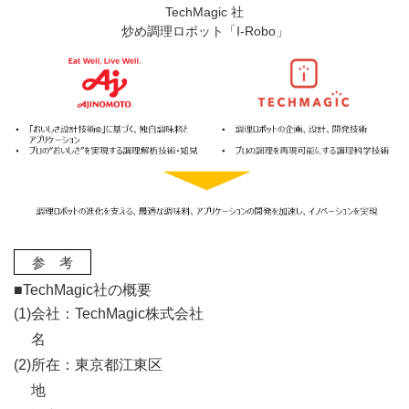
TechMagic 社
炒め調理ロボット「I-Robo」
参 考
■TechMagic社の概要
(1)
会社
：
TechMagic株式会社
名
(2)
所在
：
東京都江東区
地