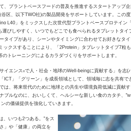
て、プラントベースフードの普及を推進するスタートアップ企業
渋谷区、以下TWO社)の製品開発をサポートしています。この
o L40」をミックスした次世代型プラントベースプロテイン「2Pro
持ち運びしやすく、いつでもどこでも食べられるタブレットタイ
ータイプがあり、シーンやタイミングに合わせてお好きなタイ
」をミックスすることにより、「2Protein」タブレットタイプ7
同等のトレーニングによるカラダづくりをサポートします。
サイエンス
で人・社会・地球のWell-beingに貢献する」を
®
「ICT」「グリーン」を成長領域として、領域毎に志を共有で
では、将来世代のために地球との共生や環境負荷低減に貢献す
ブルなのに、おいしくて、ヘルシーな新しい食のカタチ、”with 
リションの価値提供を強化していきます。
は、いつも2つある。”をス
さ」や「健康」の両立を