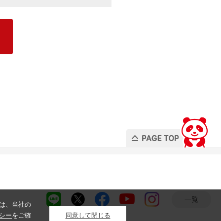
一覧
は、当社の
シー
をご確
同意して閉じる