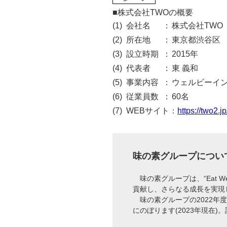
■株式会社TWOの概要
(1)
会社名
：
株式会社TWO
(2)
所在地
：
東京都渋谷区
(3)
設立時期
：
2015年
(4)
代表者
：
東 義和
(5)
事業内容
：
ウェルビーイン
(6)
従業員数
：
60名
(7)
WEBサイト：
https://two2.jp
味の素グループについ
味の素グループは、“Eat Wel
貢献し、さらなる成長を実現
味の素グループの2022年度
にのぼります(2023年現在)