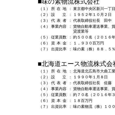
■
味の素物流株式会社
（１）
所在
地
：
東京都中央区新川一丁
（２）
設
立
：
１９５２年１０月２日
（３）
代表
者
：
代表取締役社長 田中
（４）
事業内
容
：
貨物自動車運送事業、
貸渡業等
（５）
従業員
数
：
約５００名（２０１６
（６）
資本
金
：
１，９３０百万円
（７）
出資比
率
：
味の素（株）８８．５
■
北海道エース物流株式会
（１）
所在
地
：
北海道北広島市大曲工
（２）
設
立
：
１９９０年１月８日
（３）
代表
者
：
代表取締役社長 佐藤
（４）
事業内
容
：
貨物自動車運送事業、
（５）
従業員
数
：
約７０名（２０１６年
（６）
資本
金
：
１８百万円
（７）
出資比
率
：
味の素物流（株）１０