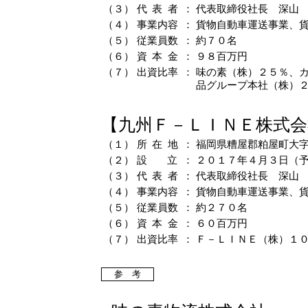
（３）
代表
者
：
代表取締役社長 深山
（４）
事業内
容
：
貨物自動車運送事業、
（５）
従業員
数
：
約７０名
（６）
資本
金
：
９８百万円
（７）
出資比
率
：
味の素（株）２５％、
品グループ本社（株）
【九州Ｆ－ＬＩＮＥ株式会
（１）
所在
地
：
福岡県糟屋郡粕屋町大
（２）
設
立
：
２０１７年４月３日（
（３）
代表
者
：
代表取締役社長 深山
（４）
事業内
容
：
貨物自動車運送事業、
（５）
従業員
数
：
約２７０名
（６）
資本
金
：
６０百万円
（７）
出資比
率
：
Ｆ－ＬＩＮＥ（株）１
参 考