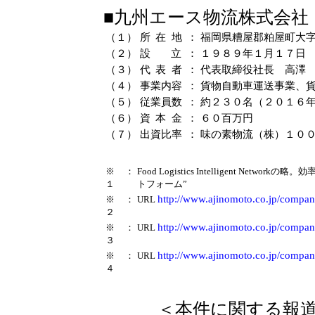
■
九州エース物流株式会社
（１）
所在
地
：
福岡県糟屋郡粕屋町大
（２）
設
立
：
１９８９年１月１７日
（３）
代表
者
：
代表取締役社長 高澤
（４）
事業内
容
：
貨物自動車運送事業、
（５）
従業員
数
：
約２３０名（２０１６
（６）
資本
金
：
６０百万円
（７）
出資比
率
：
味の素物流（株）１０
※
：
Food Logistics Intelligent 
１
トフォーム”
http://www.ajinomoto.co.jp/compan
※
：
URL
２
http://www.ajinomoto.co.jp/company
※
：
URL
３
http://www.ajinomoto.co.jp/company
※
：
URL
４
＜本件に関する報