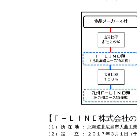
【Ｆ－ＬＩＮＥ株式会社の
（１）
所在
地
：
北海道北広島市大曲工
（２）
設
立
：
２０１７年３月１日（