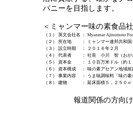
パニーを目指します。
＜ミャンマー味の素食品
（１）
英文会社名
：
Myanmar Ajinomoto Foo
（２）
所在地
：
ミャンマー連邦共和国
（３）
設立時期
：
２０１６年２月
（４）
代表者
：
社長 小川 智（おが
（５）
資本金
：
１０百万米ドル（約１
（６）
資本構成
：
味の素アセアン地域統
（７）
事業内容
：
うま味調味料「味の素
（８）
建物
：
延床面積５，２５０㎡
報道関係の方向