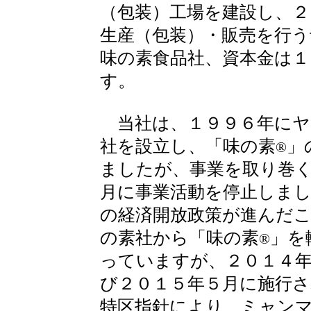
（包装）工場を建設し、２
生産（包装）・販売を行う
味の素食品社、資本金は１
す。
当社は、１９９６年にヤ
社を設立し、「味の素
」
®
ましたが、事業を取り巻
月に事業活動を停止しま
の経済開放政策が進んだ
の素社から「味の素
」を
®
っていますが、２０１４
び２０１５年５月に施行
特区指針により、ミャン