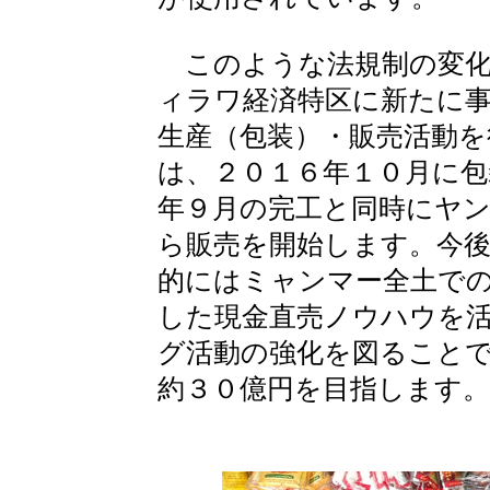
このような法規制の変化
ィラワ経済特区に新たに
生産（包装）・販売活動
は、２０１６年１０月に包
年９月の完工と同時にヤ
ら販売を開始します。今
的にはミャンマー全土で
した現金直売ノウハウを
グ活動の強化を図ることで
約３０億円を目指します。