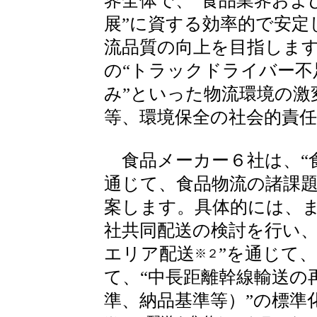
界全体で、“食品業界およ
展”に資する効率的で安定
流品質の向上を目指しま
の“トラックドライバー不
み”といった物流環境の激
等、環境保全の社会的責
食品メーカー６社は、“
通じて、食品物流の諸課
案します。具体的には、
社共同配送の検討を行い、
エリア配送
”を通じて
※２
て、“中長距離幹線輸送の
準、納品基準等）”の標準