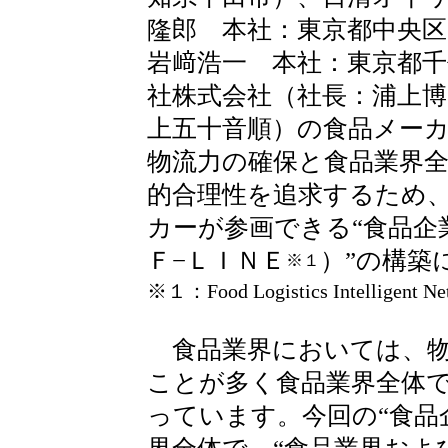
隆郎 本社：東京都中央区
岩﨑浩一 本社：東京都
社株式会社（社長：浦上博
上五十音順）の食品メー
物流力の確保と食品業界
的合理性を追求するため
カーが参画できる“食品企
Ｆ−ＬＩＮＥ
）”の構築
※１
※１：
Food Logistics Intelligent N
食品業界においては、物
ことが多く食品業界全体
っています。今回の“食品