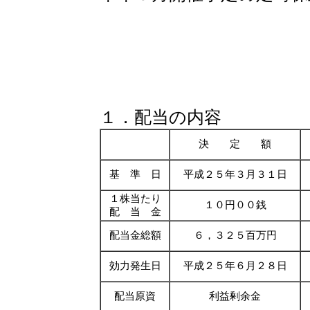
１．配当の内容
決 定 額
基 準 日
平成２５年３月３１日
１株当たり
１０円００銭
配 当 金
配当金総額
６，３２５百万円
効力発生日
平成２５年６月２８日
配当原資
利益剰余金