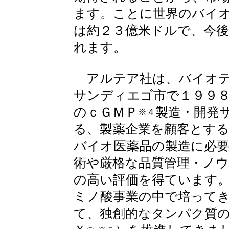
ます。ことに世界のバイ
は約２３億米ドルで、今後
れます。
アルテア社は、バイオテ
サンディエゴ市で１９９
のｃＧＭＰ
製造・開発
※４
る、製薬企業を顧客とする
バイオ医薬品の製造に必
術や厳格な品質管理・ノ
の高い評価を得ています
ミノ酸事業の中で培って
て、独創的なタンパク質の