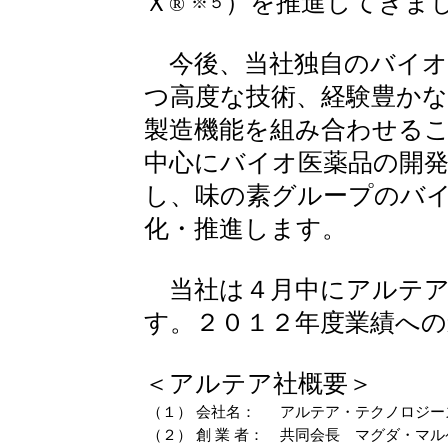
Ｘ
）を推進してきま
※５
®
今後、当社独自のバイオ
つ高度な技術、経験豊かな
製造機能を組み合わせる
中心にバイオ医薬品の開
し、味の素グループのバ
化・推進します。
当社は４月中にアルテア
す。２０１２年度業績へ
＜アルテア社概要＞
（１）
会社名：
アルテア・テクノロジー
（２）
創 業 者：
共同会長 マグダ・マル