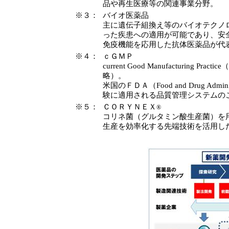
品や再生医療等の関連事業分野。
※３：
バイオ医薬品
主に遺伝子組換え等のバイオテクノ
った疾患への適用が可能であり、安
免疫機能を応用した抗体医薬品が代
※４：
ｃＧＭＰ
current Good Manufacturing Practice
（
略）。
米国のＦＤＡ（
Food and Drug Admini
験に適用される品質管理システムの
※５：
ＣＯＲＹＮＥＸ
®
コリネ菌（グルタミン酸生産菌）を
生産を効率化する先端技術を活用し