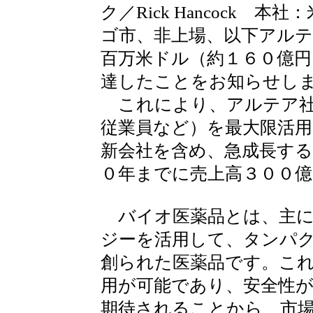
ク／
Rick Hancock
本社：米
ゴ市、非上場、以下アルテ
百万米ドル（約１６０億
達したことをお知らせし
これにより、アルテア社
従業員など）を最大限活用
新会社を含め、急成長する
０年までに売上高３００億
バイオ医薬品とは、主に
ジーを活用して、タンパ
創られた医薬品です。こ
用が可能であり、安全性
期待されることから、市