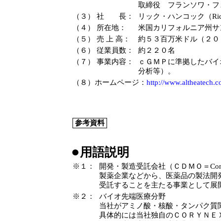
取締役 フランソワ・フ
（３）
社 長：
リック・ハンコック
（Ri
（４）
所在地：
米国カリフォルニア州サ
（５）
売 上 高：
約５３百万米ドル（２０
（６）
従業員数：
約２２０名
（７）
事業内容：
ｃＧＭＰに準拠したバイ
分析等）。
（８）ホームページ：
http://www.altheatech.
参考資料
●
用語説明
※１：
開発・製造受託会社（ＣＤＭＯ＝
Con
製薬企業などから、医薬品の製法開
受託することを主たる事業として展
※２：
バイオ先端医療分野
当社がアミノ酸・核酸・タンパク質
具体的には当社独自のＣＯＲＹＮＥ