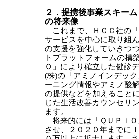
２．提携後事業スキーム
の将来像
これまで、ＨＣＣ社の「
サービスを中心に取り組
の支援を強化していきつ
トプラットフォームの構
Ｏ」により確立した健診
(株)の「アミノインデッ
ーニング情報やアミノ酸
の提供などを加えること
じた生活改善カウンセリ
ます。
将来的には「ＱＵＰｉＯ
させ、２０２０年までにＩ
０万以上に拡大します。