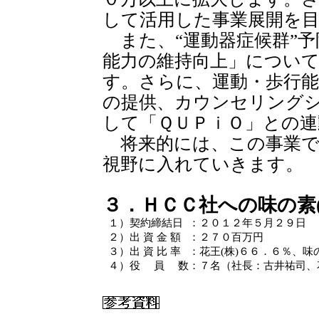
して活用した事業展開を
また、“運動器症候群”予
能力の維持向上」について
す。さらに、運動・歩行能
の提供、カウンセリング
して「ＱＵＰｉＯ」との
将来的には、この事業で
視野に入れていきます。
３．ＨＣＣ社への味の素(
１）
契約締結日
：
２０１２年５月２９日
２）
出 資 金 額
：
２７０百万円
３）
出 資 比 率
：
花王(株)６６．６％、味
４）
役 員 数
：
７名（社長：古井祐司、花