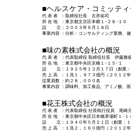
■ヘルスケア・コミッティ
代 表 者
：
取締役社長 古井祐司
所 在 地
：
東京都文京区本郷１−２８−１０
設 立
：
２００３年６月１８日
事業内容
：
分析・コンサルティング業務、健
■味の素株式会社の概況
代 表 者
：
代表取締役 取締役社長 伊藤雅
所 在 地
：
東京都中央区京橋１−１５−１
設 立
：
１９２５年１２月１７日（創業：
売 上 高
：
１兆１，９７３億円（２０１２年
従業員数
：
約２８，０００名
事業内容
：
調味料、加工食品、アミノ酸、医
■花王株式会社の概況
代 表 者
：
代表取締役 社長執行役員 尾崎
所 在 地
：
東京都中央区日本橋茅場町１−１
設 立
：
１９４０年５月２１日（創業：１
売 上 高
：
１兆２，１６０億円（２０１２年