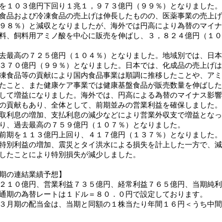
を１０３億円下回り１兆１，９７３億円（９９％）となりました。
食品および冷凍食品の売上げは伸長したものの、医薬事業の売上げ
９８％）と減収となりましたが、海外では円高により為替のマイナ
料、飼料用アミノ酸を中心に販売を伸ばし、３，８２４億円（１０
去最高の７２５億円（１０４％）となりました。地域別では、日本
３７０億円（９９％）となりました。日本では、化成品の売上げは
凍食品等の貢献により国内食品事業は順調に推移したことや、アミ
たこと、また健康ケア事業では健康基盤食品が販売数量を伸ばした
して増益になりました。海外では、円高による為替のマイナス影響
の貢献もあり、全体として、前期並みの営業利益を確保しました。
取利息の増加、支払利息の減少などにより営業外収支で増益となっ
り、過去最高の７５９億円（１０７％）となりました。
前期を１１３億円上回り、４１７億円（１３７％）となりました。
特別利益の増加、震災とタイ洪水による損失を計上した一方で、減
したことにより特別損失が減少しました。
期の連結業績予想】
２１０億円、営業利益７３５億円、経常利益７６５億円、当期純利
通期の為替レートは１ドル＝８０．０円で設定しております。
３月期の配当金は、当期と同額の１株当たり年間１６円＜うち中間