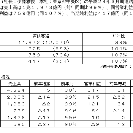
（社長：伊藤雅俊 本社：東京都中央区）の平成２４年３月期連結
は売上高は１兆１，９７３億円（前年同期比９９％）、同営業利益
利益は７５９億円（同１０７％）、当期純利益は４１７億円（同１