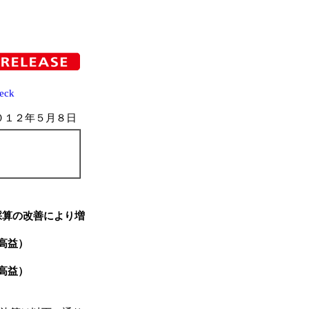
eck
０１２年５月８日
採算の改善により増
高益）
高益）