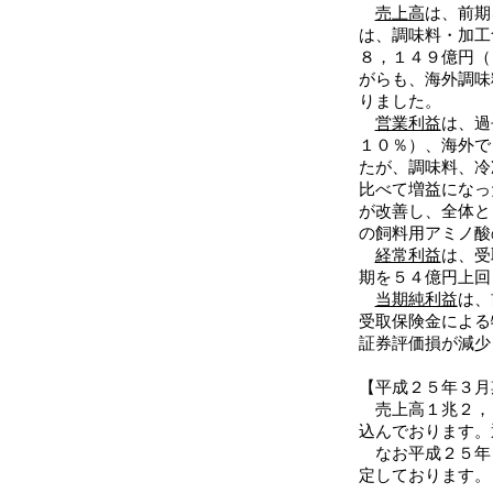
売上高
は、前期
は、調味料・加工
８，１４９億円（
がらも、海外調味
りました。
営業利益
は、過
１０％）、海外で
たが、調味料、冷
比べて増益になっ
が改善し、全体と
の飼料用アミノ酸
経常利益
は、受
期を５４億円上回
当期純利益
は、
受取保険金による
証券評価損が減少
【平成２５年３月
売上高１兆２，
込んでおります。
なお平成２５年
定しております。