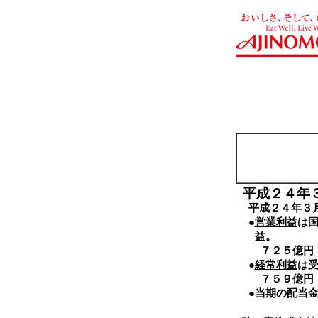
平成２４年
平成２４年３
●
営業利益
は
益。
７２５億円
●
経常利益
は
７５９億円
●
当期の配当