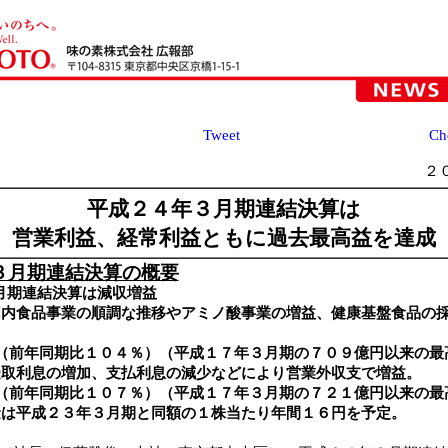
Tweet
Ch
２
平成２４年３月期連結決算は
営業利益、経常利益ともに過去最高益を達成
３月期連結決算の概要
月期連結決算は減収増益
国内食品事業の順調な推移やアミノ酸事業の増益、健康基盤食品の
（前年同期比１０４％）（平成１７年３月期の７０９億円以来の最
受取利息の増加、支払利息の減少などにより営業外収支で増益。
（前年同期比１０７％）（平成１７年３月期の７２１億円以来の最
金は平成２３年３月期と同額の１株当たり年間１６円を予定。