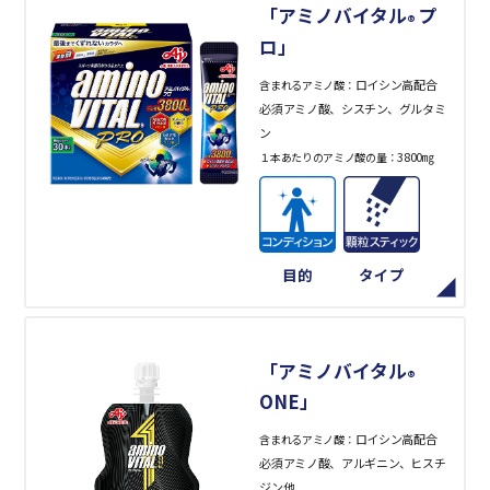
「アミノバイタル
プ
®
ロ」
ロイシン高配合
含まれるアミノ酸：
必須アミノ酸、シスチン、グルタミ
ン
3800㎎
１本あたりのアミノ酸の量：
目的
タイプ
「アミノバイタル
®
ONE」
ロイシン高配合
含まれるアミノ酸：
必須アミノ酸、アルギニン、ヒスチ
ジン他