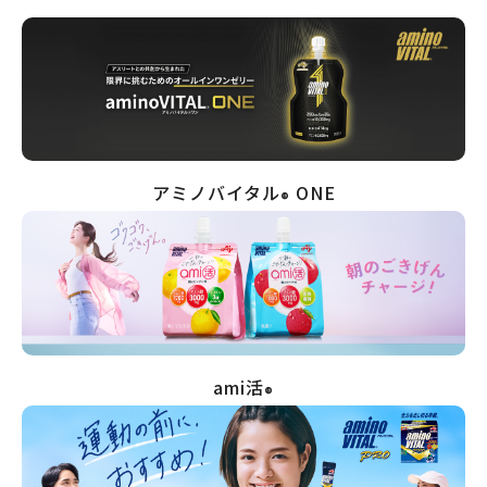
アミノバイタル
ONE
®
ami活
®