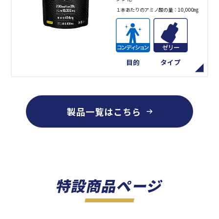
10,000㎎
１本あたりのアミノ酸の量：
目的
タイプ
製品一覧はこちら
特設商品ページ